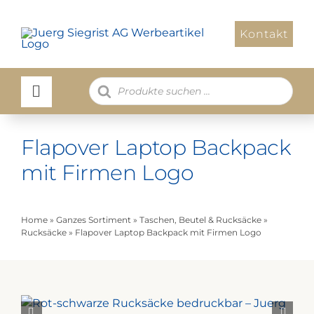
Zum
Inhalt
Kontakt
springen
Products
search
Flapover Laptop Backpack
mit Firmen Logo
Home
»
Ganzes Sortiment
»
Taschen, Beutel & Rucksäcke
»
Rucksäcke
»
Flapover Laptop Backpack mit Firmen Logo