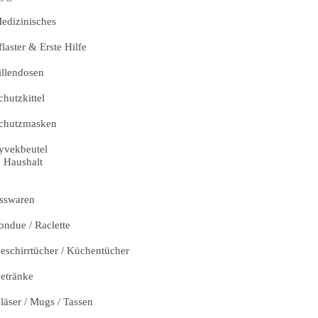
edizinisches
flaster & Erste Hilfe
illendosen
chutzkittel
chutzmasken
yvekbeutel
Haushalt
sswaren
ondue / Raclette
eschirrtücher / Küchentücher
etränke
läser / Mugs / Tassen