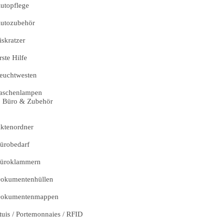
utopflege
utozubehör
iskratzer
rste Hilfe
euchtwesten
aschenlampen
Büro & Zubehör
ktenordner
ürobedarf
üroklammern
okumentenhüllen
okumentenmappen
tuis / Portemonnaies / RFID