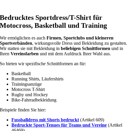
Bedrucktes Sportdress/T-Shirt für
Motocross, Basketball und Training
Wir ermöglichen es auch
Firmen, Sportclubs und kleineren
Sportverbänden
, wirkungsvolle Dress und Bekleidung zu gestalten.
Wir statten sie mit Bekleidung in
beliebigen Schnittformen
und in
Ihren
Vereinsfarben
und mit dem Aufdruck Ihrer Wahl aus.
So bieten wir spezifische Schnittformen an für:
Basketball
Running Shirts, Läufershirts
Trainingsanzüge
Motocross T-Shirt
Rugby und Hockey
Bike-Fahrradbekleidung
Beispiele finden Sie hier:
Fussballdress mit Shorts bedruckt
(Artikel 609)
Bedruckte Sport-Tenues für Teams und Vereine
(Artikel
46469)