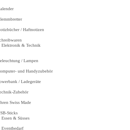
alender
lemmbretter
otizbücher / Haftnotizen
chreibwaren
Elektronik & Technik
eleuchtung / Lampen
omputer- und Handyzubehör
owerbank / Ladegeräte
echnik-Zubehör
hren Swiss Made
SB-Sticks
Essen & Süsses
Eventbedarf