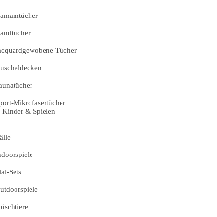
amamtücher
andtücher
acquardgewobene Tücher
uscheldecken
aunatücher
port-Mikrofasertücher
Kinder & Spielen
älle
ndoorspiele
al-Sets
utdoorspiele
lüschtiere