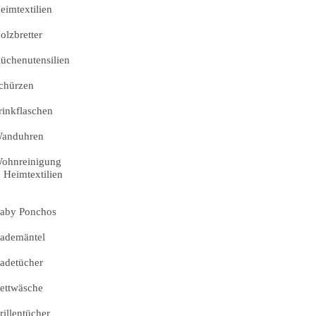
eimtextilien
olzbretter
üchenutensilien
chürzen
rinkflaschen
anduhren
ohnreinigung
Heimtextilien
aby Ponchos
ademäntel
adetücher
ettwäsche
rillentücher