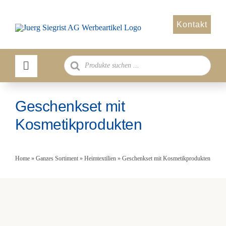
Zum
Inhalt
Kontakt
springen
Products
search
Geschenkset mit
Kosmetikprodukten
Home
»
Ganzes Sortiment
»
Heimtextilien
»
Geschenkset mit Kosmetikprodukten