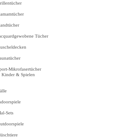
rillentücher
amamtücher
andtücher
acquardgewobene Tücher
uscheldecken
aunatücher
port-Mikrofasertücher
Kinder & Spielen
älle
ndoorspiele
al-Sets
utdoorspiele
lüschtiere