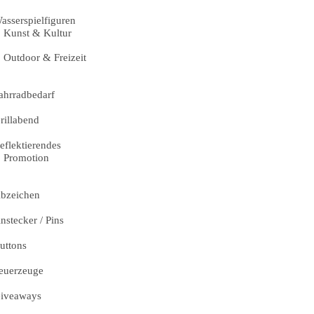
asserspielfiguren
Kunst & Kultur
Outdoor & Freizeit
ahrradbedarf
rillabend
eflektierendes
Promotion
bzeichen
nstecker / Pins
uttons
euerzeuge
iveaways