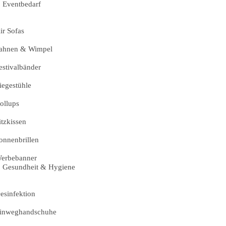
Eventbedarf
ir Sofas
ahnen & Wimpel
estivalbänder
iegestühle
ollups
itzkissen
onnenbrillen
erbebanner
Gesundheit & Hygiene
esinfektion
inweghandschuhe