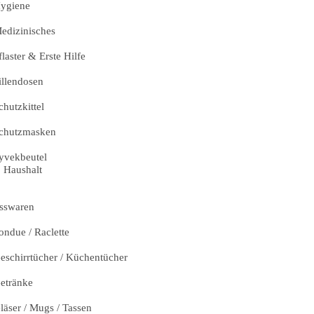
ygiene
edizinisches
flaster & Erste Hilfe
illendosen
chutzkittel
chutzmasken
yvekbeutel
Haushalt
sswaren
ondue / Raclette
eschirrtücher / Küchentücher
etränke
läser / Mugs / Tassen