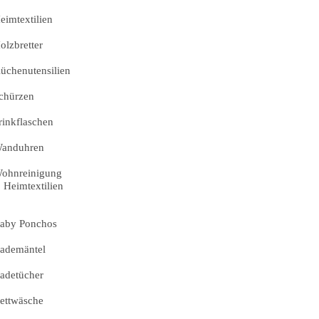
eimtextilien
olzbretter
üchenutensilien
chürzen
rinkflaschen
anduhren
ohnreinigung
Heimtextilien
aby Ponchos
ademäntel
adetücher
ettwäsche