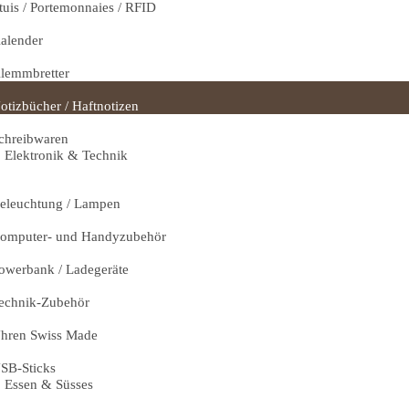
tuis / Portemonnaies / RFID
alender
lemmbretter
otizbücher / Haftnotizen
chreibwaren
Elektronik & Technik
eleuchtung / Lampen
omputer- und Handyzubehör
owerbank / Ladegeräte
echnik-Zubehör
hren Swiss Made
SB-Sticks
Essen & Süsses