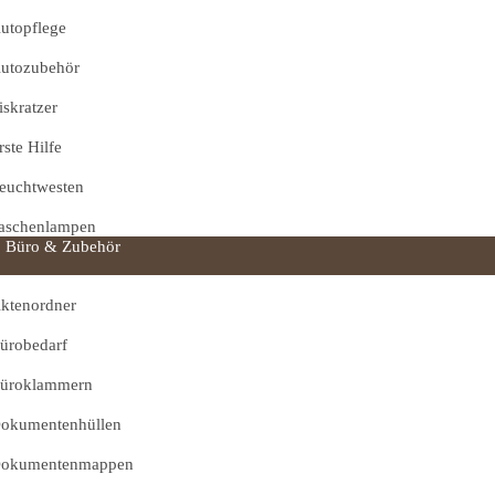
utopflege
utozubehör
iskratzer
rste Hilfe
euchtwesten
aschenlampen
Büro & Zubehör
ktenordner
ürobedarf
üroklammern
okumentenhüllen
okumentenmappen