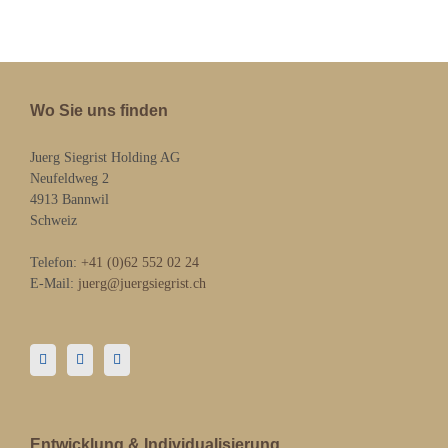
Wo Sie uns finden
Juerg Siegrist Holding AG
Neufeldweg 2
4913 Bannwil
Schweiz
Telefon:
+41 (0)62 552 02 24
E-Mail:
juerg@juergsiegrist.ch
Entwicklung & Individualisierung