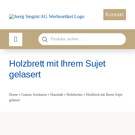
Zum
Inhalt
Kontakt
springen
Products
search
Holzbrett mit Ihrem Sujet
gelasert
Home
»
Ganzes Sortiment
»
Haushalt
»
Holzbretter
»
Holzbrett mit Ihrem Sujet
gelasert