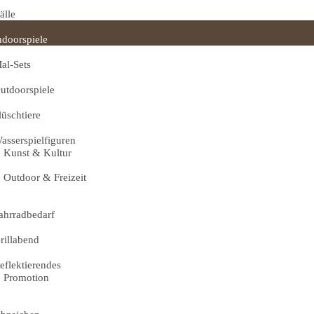
älle
ndoorspiele
al-Sets
utdoorspiele
lüschtiere
asserspielfiguren
Kunst & Kultur
Outdoor & Freizeit
ahrradbedarf
rillabend
eflektierendes
Promotion