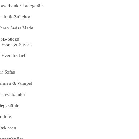
owerbank / Ladegeräte
echnik-Zubehör
hren Swiss Made
SB-Sticks
Essen & Süsses
Eventbedarf
ir Sofas
ahnen & Wimpel
estivalbänder
iegestühle
ollups
itzkissen
onnenbrillen