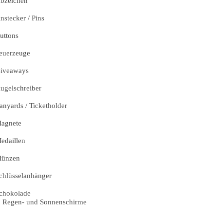
bzeichen
nstecker / Pins
uttons
euerzeuge
iveaways
ugelschreiber
anyards / Ticketholder
agnete
edaillen
ünzen
chlüsselanhänger
chokolade
Regen- und Sonnenschirme