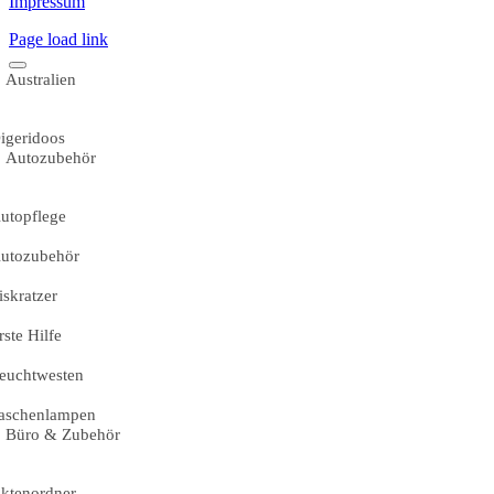
Impressum
Page load link
Australien
igeridoos
Autozubehör
utopflege
utozubehör
iskratzer
rste Hilfe
euchtwesten
aschenlampen
Büro & Zubehör
ktenordner