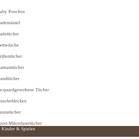
aby Ponchos
ademäntel
adetücher
ettwäsche
rillentücher
amamtücher
andtücher
acquardgewobene Tücher
uscheldecken
aunatücher
port-Mikrofasertücher
Kinder & Spielen