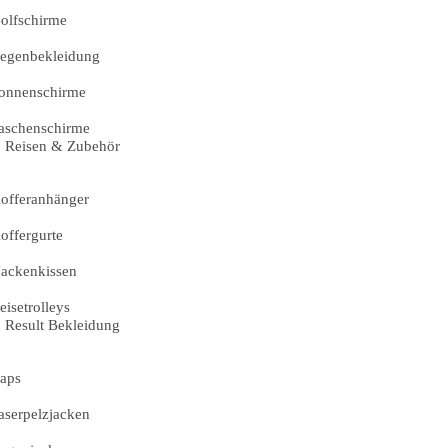
olfschirme
egenbekleidung
onnenschirme
aschenschirme
Reisen & Zubehör
offeranhänger
offergurte
ackenkissen
eisetrolleys
Result Bekleidung
aps
aserpelzjacken