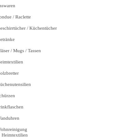
sswaren
ondue / Raclette
eschirrtücher / Küchentücher
etränke
läser / Mugs / Tassen
eimtextilien
olzbretter
üchenutensilien
chürzen
rinkflaschen
anduhren
ohnreinigung
Heimtextilien