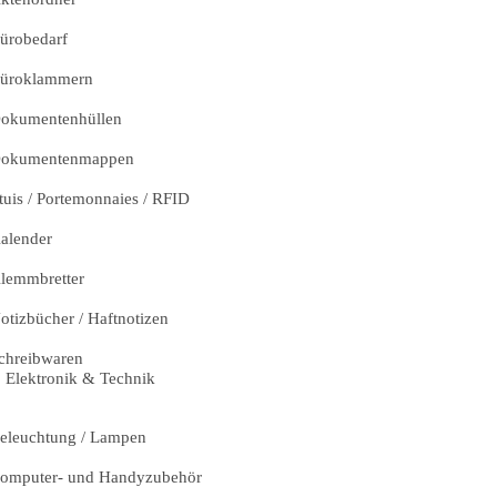
ürobedarf
üroklammern
okumentenhüllen
okumentenmappen
tuis / Portemonnaies / RFID
alender
lemmbretter
otizbücher / Haftnotizen
chreibwaren
Elektronik & Technik
eleuchtung / Lampen
omputer- und Handyzubehör