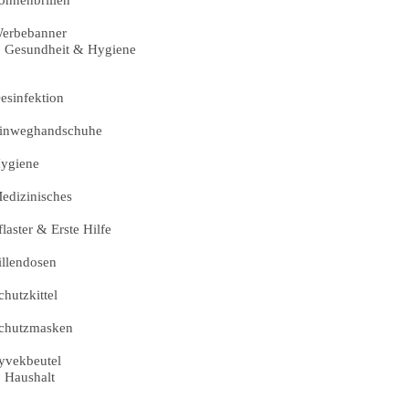
erbebanner
Gesundheit & Hygiene
esinfektion
inweghandschuhe
ygiene
edizinisches
flaster & Erste Hilfe
illendosen
chutzkittel
chutzmasken
yvekbeutel
Haushalt