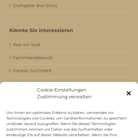
Dumpster Box Story
Könnte Sie interessieren
Wer wir sind
Fachmessebesuch
Ganzes Sortiment
Kataloge
Cookie-Einstellungen
Zustimmung verwalten
Aktuell / Saison
Referenzen
Um Ihnen ein optimales Erlebnis zu bieten, verwenden wir
Technologien wie Cookies, um Geräteinformationen zu speichern
und/oder darauf zuzugreifen. Wenn Sie diesen Technologien
zustimmen, können wir Daten wie das Surfverhalten oder
Mitgliedschaft bei
eindeutige IDs auf dieser Website verarbeiten. Wenn Sie Ihre