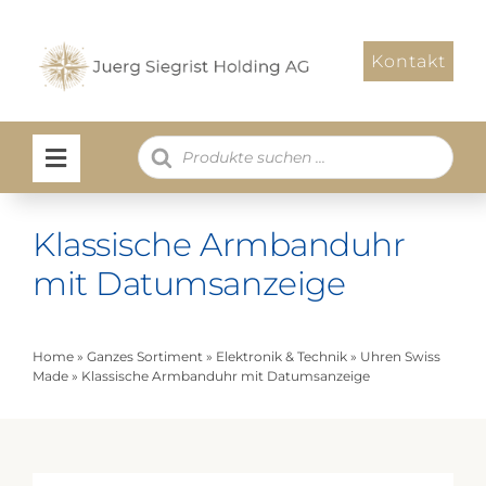
Zum
Inhalt
Kontakt
springen
Products
search
Klassische Armbanduhr
mit Datumsanzeige
Home
»
Ganzes Sortiment
»
Elektronik & Technik
»
Uhren Swiss
Made
»
Klassische Armbanduhr mit Datumsanzeige