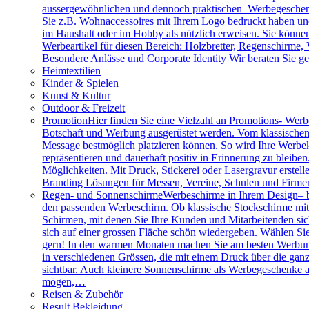
aussergewöhnlichen und dennoch praktischen Werbegeschenk
Sie z.B. Wohnaccessoires mit Ihrem Logo bedruckt haben und 
im Haushalt oder im Hobby als nützlich erweisen. Sie können 
Werbeartikel für diesen Bereich: Holzbretter, Regenschirme
Besondere Anlässe und Corporate Identity Wir beraten Sie g
Heimtextilien
Kinder & Spielen
Kunst & Kultur
Outdoor & Freizeit
Promotion
Hier finden Sie eine Vielzahl an Promotions- Werbe
Botschaft und Werbung ausgerüstet werden. Vom klassischen 
Message bestmöglich platzieren können. So wird Ihre Werbe
repräsentieren und dauerhaft positiv in Erinnerung zu bleibe
Möglichkeiten. Mit Druck, Stickerei oder Lasergravur erstell
Branding Lösungen für Messen, Vereine, Schulen und Firme
Regen- und Sonnenschirme
Werbeschirme in Ihrem Design– b
den passenden Werbeschirm. Ob klassische Stockschirme mit ed
Schirmen, mit denen Sie Ihre Kunden und Mitarbeitenden sich
sich auf einer grossen Fläche schön wiedergeben. Wählen Sie
gern! In den warmen Monaten machen Sie am besten Werbung
in verschiedenen Grössen, die mit einem Druck über die gan
sichtbar. Auch kleinere Sonnenschirme als Werbegeschenke a
mögen,…
Reisen & Zubehör
Result Bekleidung