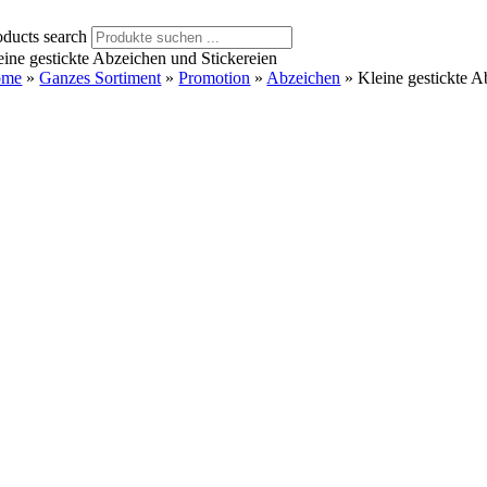
oducts search
eine gestickte Abzeichen und Stickereien
ome
»
Ganzes Sortiment
»
Promotion
»
Abzeichen
»
Kleine gestickte A