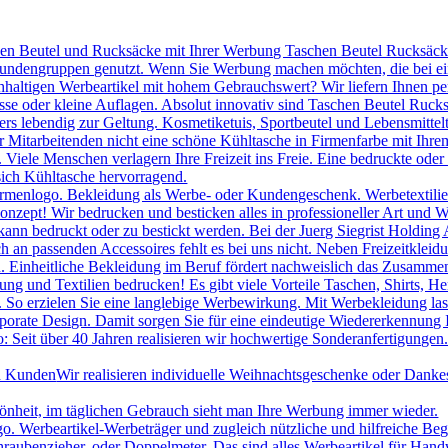
hen Beutel und Rucksäcke mit Ihrer Werbung Taschen Beutel Rucksäcke 
 Kundengruppen genutzt. Wenn Sie Werbung machen möchten, die bei ei
chhaltigen Werbeartikel mit hohem Gebrauchswert? Wir liefern Ihnen p
se oder kleine Auflagen. Absolut innovativ sind Taschen Beutel Ruc
s lebendig zur Geltung. Kosmetiketuis, Sportbeutel und Lebensmittelt
itarbeitenden nicht eine schöne Kühltasche in Firmenfarbe mit Ihrem
le Menschen verlagern Ihre Freizeit ins Freie. Eine bedruckte oder be
sich Kühltasche hervorragend.
irmenlogo. Bekleidung als Werbe- oder Kundengeschenk. Werbetextilien 
onzept! Wir bedrucken und besticken alles in professioneller Art und W
ann bedruckt oder zu bestickt werden. Bei der Juerg Siegrist Holding 
uch an passenden Accessoires fehlt es bei uns nicht. Neben Freizeitk
 Einheitliche Bekleidung im Beruf fördert nachweislich das Zusammeng
ng und Textilien bedrucken! Es gibt viele Vorteile Taschen, Shirts, H
. So erzielen Sie eine langlebige Werbewirkung. Mit Werbekleidung las
porate Design. Damit sorgen Sie für eine eindeutige Wiedererkennung
 Seit über 40 Jahren realisieren wir hochwertige Sonderanfertigungen.
nd Kunden
Wir realisieren individuelle Weihnachtsgeschenke oder Danke
hönheit, im täglichen Gebrauch sieht man Ihre Werbung immer wieder.
Werbeartikel-Werbeträger und zugleich nützliche und hilfreiche Beglei
raubenzieher, oder Doppelmeter. Das sind alles Werbeartikel für Han