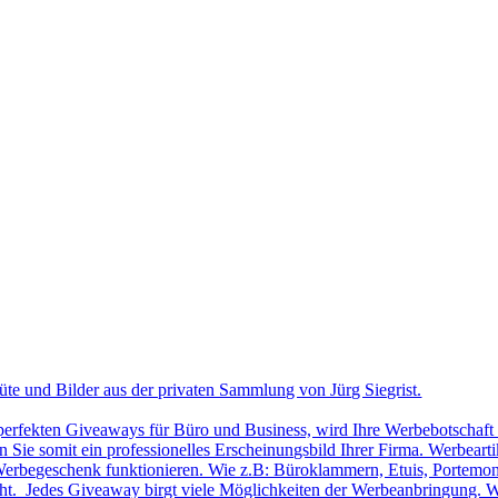
üte und Bilder aus der privaten Sammlung von Jürg Siegrist.
 perfekten Giveaways für Büro und Business, wird Ihre Werbebotschaft 
Sie somit ein professionelles Erscheinungsbild Ihrer Firma. Werbearti
ls Werbegeschenk funktionieren. Wie z.B: Büroklammern, Etuis, Portemon
cht. Jedes Giveaway birgt viele Möglichkeiten der Werbeanbringung. W