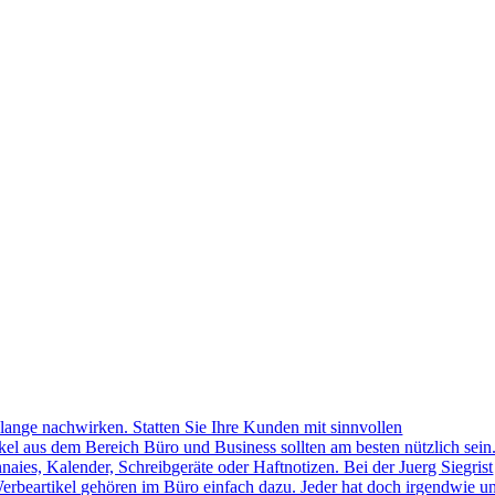
lange nachwirken. Statten Sie Ihre Kunden mit sinnvollen
kel aus dem Bereich Büro und Business sollten am besten nützlich sein
naies, Kalender, Schreibgeräte oder Haftnotizen. Bei der Juerg Siegrist
erbeartikel gehören im Büro einfach dazu. Jeder hat doch irgendwie u