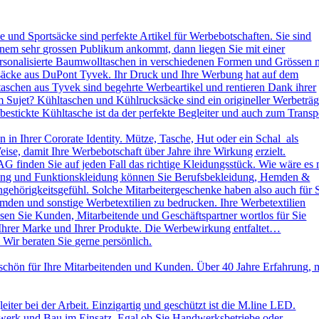
und Sportsäcke sind perfekte Artikel für Werbebotschaften. Sie sind
nem sehr grossen Publikum ankommt, dann liegen Sie mit einer
ersonalisierte Baumwolltaschen in verschiedenen Formen und Grössen 
ksäcke aus DuPont Tyvek. Ihr Druck und Ihre Werbung hat auf dem
aschen aus Tyvek sind begehrte Werbeartikel und rentieren Dank ihrer
 Sujet? Kühltaschen und Kühlrucksäcke sind ein origineller Werbeträg
stickte Kühltasche ist da der perfekte Begleiter und auch zum Transp
in Ihrer Cororate Identity. Mütze, Tasche, Hut oder ein Schal als
eise, damit Ihre Werbebotschaft über Jahre ihre Wirkung erzielt.
AG finden Sie auf jeden Fall das richtige Kleidungsstück. Wie wäre es 
leidung und Funktionskleidung können Sie Berufsbekleidung, Hemden &
ehörigkeitsgefühl. Solche Mitarbeitergeschenke haben also auch für 
emden und sonstige Werbetextilien zu bedrucken. Ihre Werbetextilien
sen Sie Kunden, Mitarbeitende und Geschäftspartner wortlos für Sie
 Ihrer Marke und Ihrer Produkte. Die Werbewirkung entfaltet…
 Wir beraten Sie gerne persönlich.
schön für Ihre Mitarbeitenden und Kunden. Über 40 Jahre Erfahrung, 
ter bei der Arbeit. Einzigartig und geschützt ist die M.line LED.
dwerk und Bau im Einsatz. Egal ob Sie Handwerksbetriebe oder