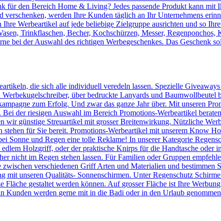
 für den Bereich Home & Living? Jedes passende Produkt kann mit Ih
verschenken, werden Ihre Kunden täglich an Ihr Unternehmens erinnert
Ihre Werbeartikel auf jede beliebige Zielgruppe ausrichten und so Ihr
, Vasen, Trinkflaschen, Becher, Kochschürzen, Messer, Regenponchos, 
erne bei der Auswahl des richtigen Werbegeschenkes. Das Geschenk sol
artikeln, die sich alle individuell veredeln lassen. Spezielle Giveaway
Werbekugelschreiber, über bedruckte Lanyards und Baumwollbeutel bis 
kampagne zum Erfolg. Und zwar das ganze Jahr über. Mit unseren Prom
n. Bei der riesigen Auswahl im Bereich Promotions-Werbeartikel berate
en wir günstige Streuartikel mit grosser Breitenwirkung. Nützliche We
n stehen für Sie bereit. Promotions-Werbeartikel mit unserem Know
ei Sonne und Regen eine tolle Reklame! In unserer Kategorie Regensc
lem Holzgriff, oder der praktische Knirps für die Handtasche oder ins
er nicht im Regen stehen lassen. Für Familien oder Gruppen empfehlen 
 zwischen verschiedenen Griff Arten und Materialien und bestimmen Si
 mit unseren Qualitäts- Sonnenschirmen. Unter Regenschutz Schirme
ze Fläche gestaltet werden können. Auf grosser Fläche ist Ihre Werbun
n Kunden werden gerne mit in die Badi oder in den Urlaub genommen u