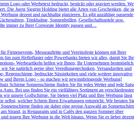
rem Logo oder Werbetext bedruckt, bestickt oder graviert werden. W
. Die Juerg Siegrist Holding bietet alle Arten von Geschenken, die s
e Werbung dezent und nachhaltig platzieren. Es gibt unzählige passende
Küchenuhren, Trinkhalme, Sonnenbrillen, Gesellschaftsspiele usw.
lte immer zu Ihrer Corporate Identity passen und…
s für Firmenevents, Messeauftritte und Vereinsfeste können mit Ihrer
hin zum Heftpflaster oder Powerbanks bieten wir alles, damit Sie Ihr
otions- Werbeartikeln helfen wir Ihnen, Ihr Unternehmen bestmöglich
n wir Sie natürlich gerne über Veredlungstechniken, Versandzeiten und
rbe- Regenschirme, bedruckte Süssigkeiten und viele weitere innovative
 How und Ihrem Logo – so machen wir gewinnbringende Werbung!
hutz Schirme Sonnenschirme finden Sie für jedes Wetter und jede Sais
 Auto. Bei uns finden Sie ein vielfältiges Sortiment an verschiedenste
wir unsere Golfschirme. Sie bieten viel Platz und Ihre Werbung lässt
e selbst, welcher Schirm Ihren Erwartungen entspricht. Wir beraten Si
 Sonnenschirme finden sie daher eine grosse Auswahl an Sonnenschir
g am Strand, in Restaurants und in Cafés den ganzen Sommer über
nd tragen Ihre Werbung in die Welt hinaus. Wenn Sie es lieber dezen