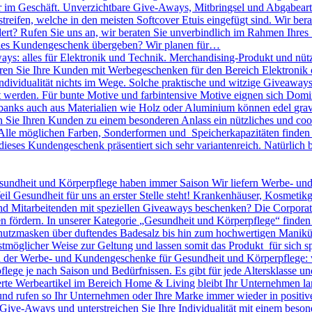
r im Geschäft. Unverzichtbare Give-Aways, Mitbringsel und Abgabearti
treifen, welche in den meisten Softcover Etuis eingefügt sind. Wir bera
dert? Rufen Sie uns an, wir beraten Sie unverbindlich im Rahmen Ihres
olles Kundengeschenk übergeben? Wir planen für…
ys: alles für Elektronik und Technik. Merchandising-Produkt und nütz
nieren Sie Ihre Kunden mit Werbegeschenken für den Bereich Elektronik o
 Individualität nichts im Wege. Solche praktische und witzige Giveawa
kt werden. Für bunte Motive und farbintensive Motive eignen sich D
banks auch aus Materialien wie Holz oder Aluminium können edel gravie
ie Ihren Kunden zu einem besonderen Anlass ein nützliches und cool
lle möglichen Farben, Sonderformen und Speicherkapazitäten finden S
dieses Kundengeschenk präsentiert sich sehr variantenreich. Natürlic
undheit und Körperpflege haben immer Saison Wir liefern Werbe- un
eil Gesundheit für uns an erster Stelle steht! Krankenhäuser, Kosmeti
Mitarbeitenden mit speziellen Giveaways beschenken? Die Corporate I
n fördern. In unserer Kategorie „Gesundheit und Körperpflege“ finden
utzmasken über duftendes Badesalz bis hin zum hochwertigen Maniküre 
tmöglicher Weise zur Geltung und lassen somit das Produkt für sich sp
en der Werbe- und Kundengeschenke für Gesundheit und Körperpflege: 
pflege je nach Saison und Bedürfnissen. Es gibt für jede Altersklasse 
rte Werbeartikel im Bereich Home & Living bleibt Ihr Unternehmen langf
 und rufen so Ihr Unternehmen oder Ihre Marke immer wieder in positiv
le Give-Aways und unterstreichen Sie Ihre Individualität mit einem be