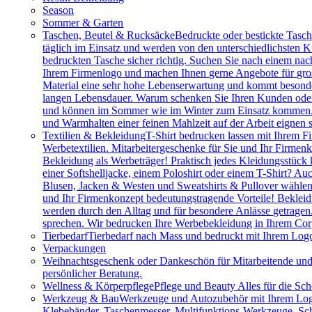
Season
Sommer & Garten
Taschen, Beutel & Rucksäcke
Bedruckte oder bestickte Tasc
täglich im Einsatz und werden von den unterschiedlichsten
bedruckten Tasche sicher richtig. Suchen Sie nach einem na
Ihrem Firmenlogo und machen Ihnen gerne Angebote für gros
Material eine sehr hohe Lebenserwartung und kommt besonder
langen Lebensdauer. Warum schenken Sie Ihren Kunden oder M
und können im Sommer wie im Winter zum Einsatz kommen. Vie
und Warmhalten einer feinen Mahlzeit auf der Arbeit eignen 
Textilien & Bekleidung
T-Shirt bedrucken lassen mit Ihrem F
Werbetextilien. Mitarbeitergeschenke für Sie und Ihr Firmenk
Bekleidung als Werbeträger! Praktisch jedes Kleidungsstück k
einer Softshelljacke, einem Poloshirt oder einem T-Shirt? A
Blusen, Jacken & Westen und Sweatshirts & Pullover wählen.
und Ihr Firmenkonzept bedeutungstragende Vorteile! Bekleidu
werden durch den Alltag und für besondere Anlässe getragen
sprechen. Wir bedrucken Ihre Werbebekleidung in Ihrem Cor
Tierbedarf
Tierbedarf nach Mass und bedruckt mit Ihrem Logo:
Verpackungen
Weihnachtsgeschenk oder Dankeschön für Mitarbeitende u
persönlicher Beratung.
Wellness & Körperpflege
Pflege und Beauty Alles für die Sc
Werkzeug & Bau
Werkzeuge und Autozubehör mit Ihrem Logo. 
Klebebänder, Taschenmesser, Multifunktions-Werkzeuge, Sch