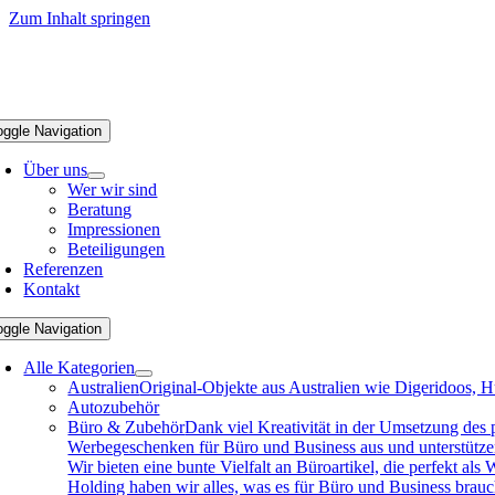
Zum Inhalt springen
oggle Navigation
Über uns
Wer wir sind
Beratung
Impressionen
Beteiligungen
Referenzen
Kontakt
oggle Navigation
Alle Kategorien
Australien
Original-Objekte aus Australien wie Digeridoos, H
Autozubehör
Büro & Zubehör
Dank viel Kreativität in der Umsetzung des
Werbegeschenken für Büro und Business aus und unterstützen 
Wir bieten eine bunte Vielfalt an Büroartikel, die perfekt a
Holding haben wir alles, was es für Büro und Business brau