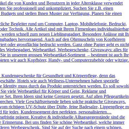
kel die von Kunden und Benutzern in jeder Altersklasse verwendet
ten Sie professionell und unkompliziert. Suchen Sie z.B. einen
 Budgets und stellen Ihnen Muster zur Verfügung. Planen Sie einen
liche Begleiter rund um Computer, Laptop, Mobiltelefonie. Bedruckt,
der Technik. Alle Artikel sind mit Ihrem Firmenlogo individualisierbar
ys werden schnell zum neuen Lieblingsgadget. Besondere Anlässe mit Ih
omingbadges hervorragend. Auch auf den Ohrmuscheln von Kopfhörern
rt oder grossflächig bedruckt werden. Ganz ohne Papier geht es nicht
es Werbegadget. Werbeartikel, Werbegeschenke, Giveaways: alles für
ie in unserem grossen Werbeartikel-Sortiment – bestimmt ist auch Ihr
h bieten wir auch Kopfhörer, Handy- und Computerzubehör oder witzig
d Kundengeschenke für Gesundheit und Körperpflege, denn das
kgeschäfte, Hotels wie auch Wellness-Unternehmen haben spezielle
dentity muss durch das Produkt unterstrichen werden. Es soll sowoh
 Sie viele Werbeartikel für Körper und Geist, Reklame und
Set. Ihren Ideen sind keine Grenzen gesetzt. Auf allen Pflegeartikeln
rechen. Viele Geschäftsreisende lieben solche praktische Giveaways.
vom richtigen UV-Schutz über Düfte, feine Badesalze, Lippenpflege m
und für jedes Kundensegment den perfekten, personalisierten…
ristig präsent. Kreative & individuelle Alltagsgegenstände sind die
e Erinnerung. Bei uns finden Sie schöne Werbeartikel, welche immer
sonderen Werbegeschenk. Sind Sie auf der Suche nach einem schönen,