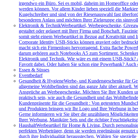
irgendwo ein Büro. Sei es mobil, daheim im Homeoffice ode
werden können. Vor allem Kinder lieben speziell die Markiers
Kugelschreiber und sind von der Riesenauswahl fast überfor
besonderen Anlass und möchten Ihrer Zielgruppe ein sinnv
Elektronik & Technik
Werbeartikel, Werbegeschenke, Giveawa
gestaltet oder gelasert mit Ihrer Firma und Botschaft. Faszi
somit steht einem Werbeartikel in Bezug auf Kreativität und
Corporate Identity USB-Sticks können graviert oder bedruc
macht sich ein Firmenlogo hervorragend. Extra flache Power
darum gehören auch Notebooks A5 zum Sortiment. Schenken S
Elektronik und Technik. Wie wäre es mit einem USB-Stick? A
Favorit dabei. Oder haben Sie schon eine Powerbank? Auch 
Essen & Süsses
Eventbedarf
Gesundheit & Hygiene
Werbe- und Kundengeschenke für Ges
allgemeine Wohlbefinden sind das ganze Jahr über aktuell. W
Ansprüche an Werbegeschenke. Möchten Sie Ihre Kunden und 
praktisch sein, wie auch die Gesundheit und das Wohlbefinde
Kundenpräsente für die Gesundheit : Von getesteten Mundsch
und Produkten bringen wir Ihr Logo und Ihre Werbung in bes
Gerne informieren wir Sie über die unzähligen Möglichkeit
Ihrer Werbung, Maniküre Sets und die richtige Feuchtigkeits
Haushalt
Werbeartikel für Home & Living. Durch personalisie
perfekten Werbeträger, denn sie werden regelmässig genutzt
durch ihre Individualität herausstechen. Wählen Sie speziel