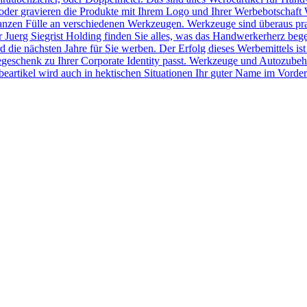
der gravieren die Produkte mit Ihrem Logo und Ihrer Werbebotschaft 
r ganzen Fülle an verschiedenen Werkzeugen. Werkzeuge sind überaus pr
Juerg Siegrist Holding finden Sie alles, was das Handwerkerherz beg
 die nächsten Jahre für Sie werben. Der Erfolg dieses Werbemittels ist
egeschenk zu Ihrer Corporate Identity passt. Werkzeuge und Autozubeh
rtikel wird auch in hektischen Situationen Ihr guter Name im Vorder