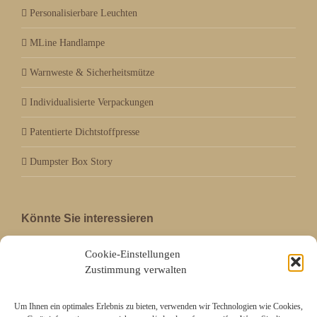
Personalisierbare Leuchten
MLine Handlampe
Warnweste & Sicherheitsmütze
Individualisierte Verpackungen
Patentierte Dichtstoffpresse
Dumpster Box Story
Könnte Sie interessieren
Wer wir sind
Cookie-Einstellungen
Zustimmung verwalten
Fachmessebesuch
Um Ihnen ein optimales Erlebnis zu bieten, verwenden wir Technologien wie Cookies,
Ganzes Sortiment