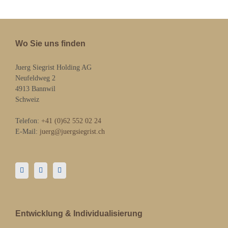
Wo Sie uns finden
Juerg Siegrist Holding AG
Neufeldweg 2
4913 Bannwil
Schweiz
Telefon:
+41 (0)62 552 02 24
E-Mail:
juerg@juergsiegrist.ch
Entwicklung & Individualisierung