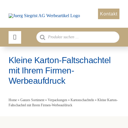
Zum
Inhalt
Kontakt
springen
Products
search
Kleine Karton-Faltschachtel
mit Ihrem Firmen-
Werbeaufdruck
Home
»
Ganzes Sortiment
»
Verpackungen
»
Kartonschachteln
»
Kleine Karton-
Faltschachtel mit Ihrem Firmen-Werbeaufdruck