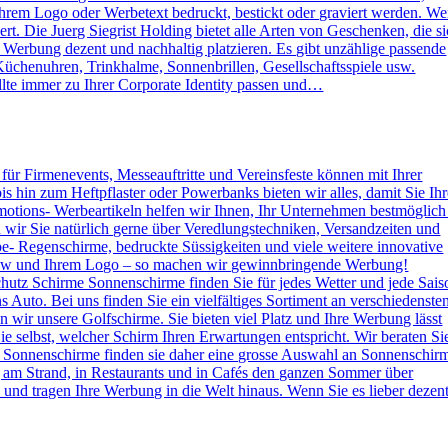
rem Logo oder Werbetext bedruckt, bestickt oder graviert werden. W
. Die Juerg Siegrist Holding bietet alle Arten von Geschenken, die s
e Werbung dezent und nachhaltig platzieren. Es gibt unzählige passende
Küchenuhren, Trinkhalme, Sonnenbrillen, Gesellschaftsspiele usw.
lte immer zu Ihrer Corporate Identity passen und…
s für Firmenevents, Messeauftritte und Vereinsfeste können mit Ihrer
hin zum Heftpflaster oder Powerbanks bieten wir alles, damit Sie Ihr
otions- Werbeartikeln helfen wir Ihnen, Ihr Unternehmen bestmöglich
n wir Sie natürlich gerne über Veredlungstechniken, Versandzeiten und
rbe- Regenschirme, bedruckte Süssigkeiten und viele weitere innovative
 How und Ihrem Logo – so machen wir gewinnbringende Werbung!
hutz Schirme Sonnenschirme finden Sie für jedes Wetter und jede Sais
 Auto. Bei uns finden Sie ein vielfältiges Sortiment an verschiedenste
wir unsere Golfschirme. Sie bieten viel Platz und Ihre Werbung lässt
e selbst, welcher Schirm Ihren Erwartungen entspricht. Wir beraten Si
 Sonnenschirme finden sie daher eine grosse Auswahl an Sonnenschir
g am Strand, in Restaurants und in Cafés den ganzen Sommer über
nd tragen Ihre Werbung in die Welt hinaus. Wenn Sie es lieber dezen