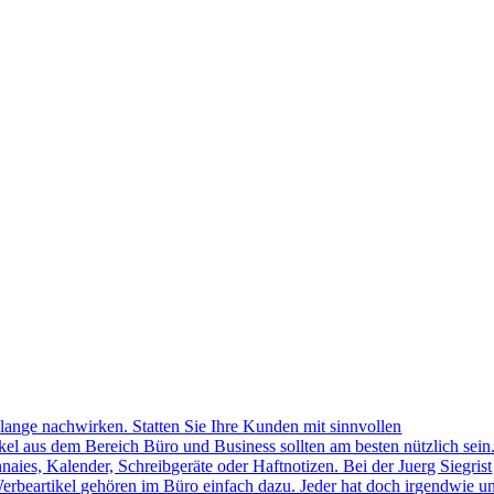
lange nachwirken. Statten Sie Ihre Kunden mit sinnvollen
kel aus dem Bereich Büro und Business sollten am besten nützlich sein
naies, Kalender, Schreibgeräte oder Haftnotizen. Bei der Juerg Siegrist
erbeartikel gehören im Büro einfach dazu. Jeder hat doch irgendwie u