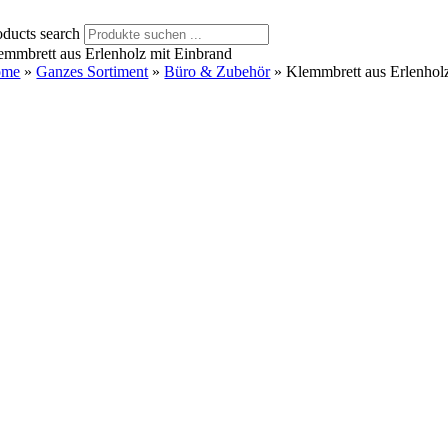
oducts search
emmbrett aus Erlenholz mit Einbrand
ome
»
Ganzes Sortiment
»
Büro & Zubehör
»
Klemmbrett aus Erlenhol