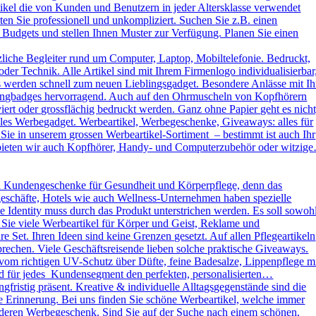
kel die von Kunden und Benutzern in jeder Altersklasse verwendet
ten Sie professionell und unkompliziert. Suchen Sie z.B. einen
 Budgets und stellen Ihnen Muster zur Verfügung. Planen Sie einen
liche Begleiter rund um Computer, Laptop, Mobiltelefonie. Bedruckt,
der Technik. Alle Artikel sind mit Ihrem Firmenlogo individualisierbar
ys werden schnell zum neuen Lieblingsgadget. Besondere Anlässe mit Ih
omingbadges hervorragend. Auch auf den Ohrmuscheln von Kopfhörern
rt oder grossflächig bedruckt werden. Ganz ohne Papier geht es nicht
es Werbegadget. Werbeartikel, Werbegeschenke, Giveaways: alles für
ie in unserem grossen Werbeartikel-Sortiment – bestimmt ist auch Ihr
h bieten wir auch Kopfhörer, Handy- und Computerzubehör oder witzig
d Kundengeschenke für Gesundheit und Körperpflege, denn das
kgeschäfte, Hotels wie auch Wellness-Unternehmen haben spezielle
dentity muss durch das Produkt unterstrichen werden. Es soll sowoh
 Sie viele Werbeartikel für Körper und Geist, Reklame und
Set. Ihren Ideen sind keine Grenzen gesetzt. Auf allen Pflegeartikeln
rechen. Viele Geschäftsreisende lieben solche praktische Giveaways.
vom richtigen UV-Schutz über Düfte, feine Badesalze, Lippenpflege m
und für jedes Kundensegment den perfekten, personalisierten…
ristig präsent. Kreative & individuelle Alltagsgegenstände sind die
e Erinnerung. Bei uns finden Sie schöne Werbeartikel, welche immer
sonderen Werbegeschenk. Sind Sie auf der Suche nach einem schönen,