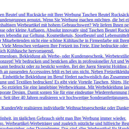
hen Beutel und Rucksäcke mit Ihrer Werbung Taschen Beutel Rucksäcke 
 Kundengruppen genutzt. Wenn Sie Werbung machen möchten, die bei ei
chhaltigen Werbeartikel mit hohem Gebrauchswert? Wir liefern Ihnen p
se oder kleine Auflagen. Absolut innovativ sind Taschen Beutel Ruc
s lebendig zur Geltung. Kosmetiketuis, Sportbeutel und Lebensmittelt
itarbeitenden nicht eine schöne Kühltasche in Firmenfarbe mit Ihrem
le Menschen verlagern Ihre Freizeit ins Freie. Eine bedruckte oder be
sich Kühltasche hervorragend.
irmenlogo. Bekleidung als Werbe- oder Kundengeschenk. Werbetextilien 
onzept! Wir bedrucken und besticken alles in professioneller Art und W
ann bedruckt oder zu bestickt werden. Bei der Juerg Siegrist Holding 
uch an passenden Accessoires fehlt es bei uns nicht. Neben Freizeitk
 Einheitliche Bekleidung im Beruf fördert nachweislich das Zusammeng
ng und Textilien bedrucken! Es gibt viele Vorteile Taschen, Shirts, H
. So erzielen Sie eine langlebige Werbewirkung. Mit Werbekleidung las
porate Design. Damit sorgen Sie für eine eindeutige Wiedererkennung
 Seit über 40 Jahren realisieren wir hochwertige Sonderanfertigungen.
nd Kunden
Wir realisieren individuelle Weihnachtsgeschenke oder Danke
hönheit, im täglichen Gebrauch sieht man Ihre Werbung immer wieder.
Werbeartikel-Werbeträger und zugleich nützliche und hilfreiche Beglei
raubenzieher, oder Doppelmeter. Das sind alles Werbeartikel für Han