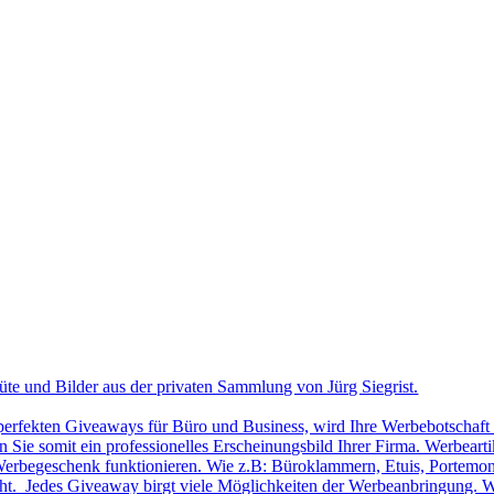
üte und Bilder aus der privaten Sammlung von Jürg Siegrist.
 perfekten Giveaways für Büro und Business, wird Ihre Werbebotschaft 
Sie somit ein professionelles Erscheinungsbild Ihrer Firma. Werbearti
ls Werbegeschenk funktionieren. Wie z.B: Büroklammern, Etuis, Portemon
cht. Jedes Giveaway birgt viele Möglichkeiten der Werbeanbringung. W