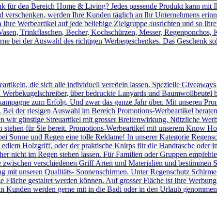
 für den Bereich Home & Living? Jedes passende Produkt kann mit Ih
verschenken, werden Ihre Kunden täglich an Ihr Unternehmens erinnert
Ihre Werbeartikel auf jede beliebige Zielgruppe ausrichten und so Ihr
, Vasen, Trinkflaschen, Becher, Kochschürzen, Messer, Regenponchos, 
erne bei der Auswahl des richtigen Werbegeschenkes. Das Geschenk sol
artikeln, die sich alle individuell veredeln lassen. Spezielle Giveaway
Werbekugelschreiber, über bedruckte Lanyards und Baumwollbeutel bis 
kampagne zum Erfolg. Und zwar das ganze Jahr über. Mit unseren Prom
n. Bei der riesigen Auswahl im Bereich Promotions-Werbeartikel berate
en wir günstige Streuartikel mit grosser Breitenwirkung. Nützliche We
n stehen für Sie bereit. Promotions-Werbeartikel mit unserem Know
ei Sonne und Regen eine tolle Reklame! In unserer Kategorie Regensc
lem Holzgriff, oder der praktische Knirps für die Handtasche oder ins
er nicht im Regen stehen lassen. Für Familien oder Gruppen empfehlen 
 zwischen verschiedenen Griff Arten und Materialien und bestimmen Si
 mit unseren Qualitäts- Sonnenschirmen. Unter Regenschutz Schirme
ze Fläche gestaltet werden können. Auf grosser Fläche ist Ihre Werbun
n Kunden werden gerne mit in die Badi oder in den Urlaub genommen u