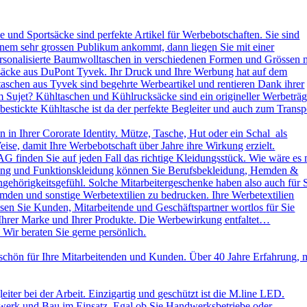
und Sportsäcke sind perfekte Artikel für Werbebotschaften. Sie sind
nem sehr grossen Publikum ankommt, dann liegen Sie mit einer
ersonalisierte Baumwolltaschen in verschiedenen Formen und Grössen 
ksäcke aus DuPont Tyvek. Ihr Druck und Ihre Werbung hat auf dem
aschen aus Tyvek sind begehrte Werbeartikel und rentieren Dank ihrer
 Sujet? Kühltaschen und Kühlrucksäcke sind ein origineller Werbeträg
stickte Kühltasche ist da der perfekte Begleiter und auch zum Transp
in Ihrer Cororate Identity. Mütze, Tasche, Hut oder ein Schal als
eise, damit Ihre Werbebotschaft über Jahre ihre Wirkung erzielt.
AG finden Sie auf jeden Fall das richtige Kleidungsstück. Wie wäre es 
leidung und Funktionskleidung können Sie Berufsbekleidung, Hemden &
ehörigkeitsgefühl. Solche Mitarbeitergeschenke haben also auch für 
emden und sonstige Werbetextilien zu bedrucken. Ihre Werbetextilien
sen Sie Kunden, Mitarbeitende und Geschäftspartner wortlos für Sie
 Ihrer Marke und Ihrer Produkte. Die Werbewirkung entfaltet…
 Wir beraten Sie gerne persönlich.
schön für Ihre Mitarbeitenden und Kunden. Über 40 Jahre Erfahrung, 
ter bei der Arbeit. Einzigartig und geschützt ist die M.line LED.
dwerk und Bau im Einsatz. Egal ob Sie Handwerksbetriebe oder