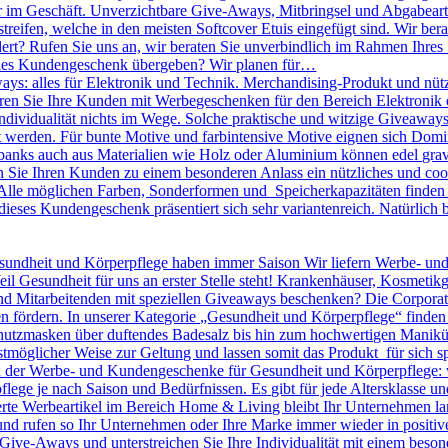
r im Geschäft. Unverzichtbare Give-Aways, Mitbringsel und Abgabearti
treifen, welche in den meisten Softcover Etuis eingefügt sind. Wir bera
dert? Rufen Sie uns an, wir beraten Sie unverbindlich im Rahmen Ihres
olles Kundengeschenk übergeben? Wir planen für…
ys: alles für Elektronik und Technik. Merchandising-Produkt und nütz
nieren Sie Ihre Kunden mit Werbegeschenken für den Bereich Elektronik o
 Individualität nichts im Wege. Solche praktische und witzige Giveawa
kt werden. Für bunte Motive und farbintensive Motive eignen sich D
banks auch aus Materialien wie Holz oder Aluminium können edel gravie
ie Ihren Kunden zu einem besonderen Anlass ein nützliches und cool
lle möglichen Farben, Sonderformen und Speicherkapazitäten finden S
dieses Kundengeschenk präsentiert sich sehr variantenreich. Natürlic
undheit und Körperpflege haben immer Saison Wir liefern Werbe- un
eil Gesundheit für uns an erster Stelle steht! Krankenhäuser, Kosmeti
Mitarbeitenden mit speziellen Giveaways beschenken? Die Corporate I
n fördern. In unserer Kategorie „Gesundheit und Körperpflege“ finden
utzmasken über duftendes Badesalz bis hin zum hochwertigen Maniküre 
tmöglicher Weise zur Geltung und lassen somit das Produkt für sich sp
en der Werbe- und Kundengeschenke für Gesundheit und Körperpflege: 
pflege je nach Saison und Bedürfnissen. Es gibt für jede Altersklasse 
rte Werbeartikel im Bereich Home & Living bleibt Ihr Unternehmen langf
 und rufen so Ihr Unternehmen oder Ihre Marke immer wieder in positiv
le Give-Aways und unterstreichen Sie Ihre Individualität mit einem be