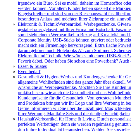
irgendwo ein Büro. Sei es mobil, daheim im Homeoffice ode
werden können. Vor allem Kinder lieben speziell die Markiers
Kugelschreiber und sind von der Riesenauswahl fast überfor
besonderen Anlass und möchten Ihrer Zielgruppe ein sinnv
Elektronik & Technik
Werbeartikel, Werbegeschenke, Giveawa
gestaltet oder gelasert mit Ihrer Firma und Botschaft. Faszi
somit steht einem Werbeartikel in Bezug auf Kreativität und
Corporate Identity USB-Sticks können graviert oder bedruc
macht sich ein Firmenlogo hervorragend. Extra flache Power
darum gehören auch Notebooks A5 zum Sortiment. Schenken S
Elektronik und Technik. Wie wäre es mit einem USB-Stick? A
Favorit dabei. Oder haben Sie schon eine Powerbank? Auch 
Essen & Süsses
Eventbedarf
Gesundheit & Hygiene
Werbe- und Kundengeschenke für Ges
allgemeine Wohlbefinden sind das ganze Jahr über aktuell. W
Ansprüche an Werbegeschenke. Möchten Sie Ihre Kunden und 
praktisch sein, wie auch die Gesundheit und das Wohlbefinde
Kundenpräsente für die Gesundheit : Von getesteten Mundsch
und Produkten bringen wir Ihr Logo und Ihre Werbung in bes
Gerne informieren wir Sie über die unzähligen Möglichkeit
Ihrer Werbung, Maniküre Sets und die richtige Feuchtigkeits
Haushalt
Werbeartikel für Home & Living. Durch personalisie
perfekten Werbeträger, denn sie werden regelmässig genutzt
durch ihre Individualität herausstechen. Wählen Sie speziel