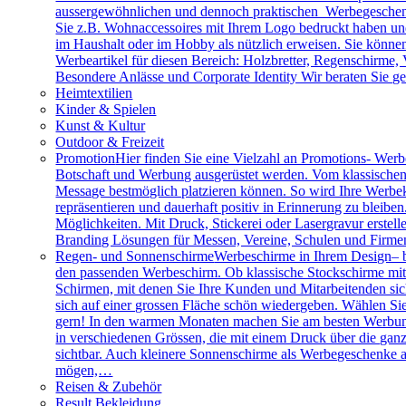
aussergewöhnlichen und dennoch praktischen Werbegeschenk
Sie z.B. Wohnaccessoires mit Ihrem Logo bedruckt haben und 
im Haushalt oder im Hobby als nützlich erweisen. Sie können 
Werbeartikel für diesen Bereich: Holzbretter, Regenschirme
Besondere Anlässe und Corporate Identity Wir beraten Sie g
Heimtextilien
Kinder & Spielen
Kunst & Kultur
Outdoor & Freizeit
Promotion
Hier finden Sie eine Vielzahl an Promotions- Werbe
Botschaft und Werbung ausgerüstet werden. Vom klassischen 
Message bestmöglich platzieren können. So wird Ihre Werbe
repräsentieren und dauerhaft positiv in Erinnerung zu bleibe
Möglichkeiten. Mit Druck, Stickerei oder Lasergravur erstell
Branding Lösungen für Messen, Vereine, Schulen und Firme
Regen- und Sonnenschirme
Werbeschirme in Ihrem Design– b
den passenden Werbeschirm. Ob klassische Stockschirme mit ed
Schirmen, mit denen Sie Ihre Kunden und Mitarbeitenden sich
sich auf einer grossen Fläche schön wiedergeben. Wählen Sie
gern! In den warmen Monaten machen Sie am besten Werbung
in verschiedenen Grössen, die mit einem Druck über die gan
sichtbar. Auch kleinere Sonnenschirme als Werbegeschenke a
mögen,…
Reisen & Zubehör
Result Bekleidung