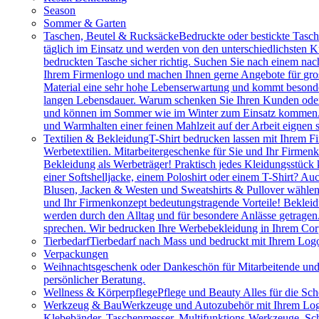
Season
Sommer & Garten
Taschen, Beutel & Rucksäcke
Bedruckte oder bestickte Tasc
täglich im Einsatz und werden von den unterschiedlichsten
bedruckten Tasche sicher richtig. Suchen Sie nach einem na
Ihrem Firmenlogo und machen Ihnen gerne Angebote für gros
Material eine sehr hohe Lebenserwartung und kommt besonder
langen Lebensdauer. Warum schenken Sie Ihren Kunden oder M
und können im Sommer wie im Winter zum Einsatz kommen. Vie
und Warmhalten einer feinen Mahlzeit auf der Arbeit eignen 
Textilien & Bekleidung
T-Shirt bedrucken lassen mit Ihrem F
Werbetextilien. Mitarbeitergeschenke für Sie und Ihr Firmenk
Bekleidung als Werbeträger! Praktisch jedes Kleidungsstück k
einer Softshelljacke, einem Poloshirt oder einem T-Shirt? A
Blusen, Jacken & Westen und Sweatshirts & Pullover wählen.
und Ihr Firmenkonzept bedeutungstragende Vorteile! Bekleidu
werden durch den Alltag und für besondere Anlässe getragen
sprechen. Wir bedrucken Ihre Werbebekleidung in Ihrem Cor
Tierbedarf
Tierbedarf nach Mass und bedruckt mit Ihrem Logo:
Verpackungen
Weihnachtsgeschenk oder Dankeschön für Mitarbeitende u
persönlicher Beratung.
Wellness & Körperpflege
Pflege und Beauty Alles für die Sc
Werkzeug & Bau
Werkzeuge und Autozubehör mit Ihrem Logo. 
Klebebänder, Taschenmesser, Multifunktions-Werkzeuge, Sch