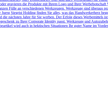
der gravieren die Produkte mit Ihrem Logo und Ihrer Werbebotschaft 
r ganzen Fülle an verschiedenen Werkzeugen. Werkzeuge sind überaus pr
Juerg Siegrist Holding finden Sie alles, was das Handwerkerherz beg
 die nächsten Jahre für Sie werben. Der Erfolg dieses Werbemittels ist
egeschenk zu Ihrer Corporate Identity passt. Werkzeuge und Autozubeh
rtikel wird auch in hektischen Situationen Ihr guter Name im Vorder