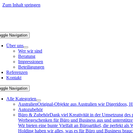
Zum Inhalt springen
oggle Navigation
Über uns
Wer wir sind
Beratung
Impressionen
Beteiligungen
Referenzen
Kontakt
oggle Navigation
Alle Kategorien
Australien
Original-Objekte aus Australien wie Digeridoos, H
Autozubehör
Büro & Zubehör
Dank viel Kreativität in der Umsetzung des
Werbegeschenken für Büro und Business aus und unterstützen 
Wir bieten eine bunte Vielfalt an Büroartikel, die perfekt a
Holding haben wir alles, was es für Büro und Business brau