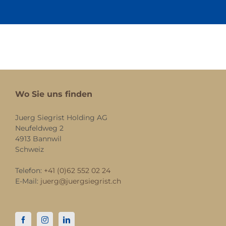
Wo Sie uns finden
Juerg Siegrist Holding AG
Neufeldweg 2
4913 Bannwil
Schweiz
Telefon:
+41 (0)62 552 02 24
E-Mail:
juerg@juergsiegrist.ch