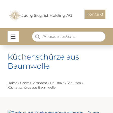
Zum
Inhalt
Kontakt
springen
Products
search
Küchenschürze aus
Baumwolle
Home
»
Ganzes Sortiment
»
Haushalt
»
Schürzen
»
Küchenschürze aus Baumwolle