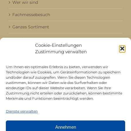
Wer wir sind
Fachmessebesuch
Ganzes Sortiment
Kataloge
Cookie-Einstellungen
Aktuell / Saison
Zustimmung verwalten
Referenzen
Um Ihnen ein optimales Erlebnis zu bieten, verwenden wir
Technologien wie Cookies, um Geräteinformationen zu speichern
und/oder darauf zuzugreifen. Wenn Sie diesen Technologien
zustimmen, können wir Daten wie das Surfverhalten oder
Mitgliedschaft bei
eindeutige IDs auf dieser Website verarbeiten. Wenn Sie Ihre
Zustimmung nicht erteilen oder zurückziehen, können bestimmte
Merkmale und Funktionen beeinträchtigt werden.
Dienste verwalten
Annehmen