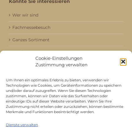
Könnte Sie interessieren
Wer wir sind
Fachmessebesuch
Ganzes Sortiment
Kataloge
Cookie-Einstellungen
Zustimmung verwalten
Aktuell / Saison
Referenzen
Um Ihnen ein optimales Erlebnis zu bieten, verwenden wir
Technologien wie Cookies, um Geräteinformationen zu speichern
und/oder darauf zuzugreifen. Wenn Sie diesen Technologien
zustimmen, können wir Daten wie das Surfverhalten oder
Mitgliedschaft bei
eindeutige IDs auf dieser Website verarbeiten. Wenn Sie Ihre
Zustimmung nicht erteilen oder zurückziehen, können bestimmte
Merkmale und Funktionen beeinträchtigt werden.
Dienste verwalten