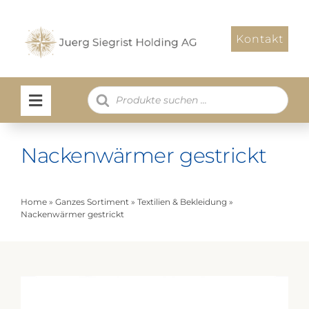
Zum
Inhalt
Kontakt
springen
Products
search
Nackenwärmer gestrickt
Home
»
Ganzes Sortiment
»
Textilien & Bekleidung
»
Nackenwärmer gestrickt