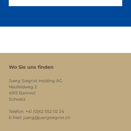
Wo Sie uns finden
Juerg Siegrist Holding AG
Neufeldweg 2
4913 Bannwil
Schweiz
Telefon:
+41 (0)62 552 02 24
E-Mail:
juerg@juergsiegrist.ch