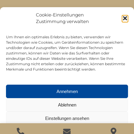
Cookie-Einstellungen
Zustimmung verwalten
All rights reserved © Juerg Siegrist AG 2026 |
Um Ihnen ein optimales Erlebnis zu bieten, verwenden wir
Datenschutz
|
Impressum
Technologien wie Cookies, um Geräteinformationen zu speichern
und/oder darauf zuzugreifen. Wenn Sie diesen Technologien
zustimmen, können wir Daten wie das Surfverhalten oder
eindeutige IDs auf dieser Website verarbeiten. Wenn Sie Ihre
Zustimmung nicht erteilen oder zurückziehen, können bestimmte
Merkmale und Funktionen beeinträchtigt werden.
Annehmen
Ablehnen
Einstellungen ansehen
Datenschutz
Impressum