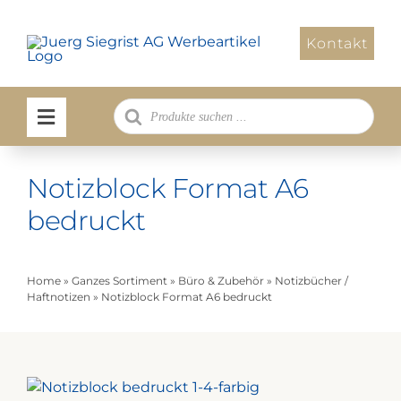
Zum
Inhalt
Kontakt
springen
Products
search
Notizblock Format A6
bedruckt
Home
»
Ganzes Sortiment
»
Büro & Zubehör
»
Notizbücher /
Haftnotizen
»
Notizblock Format A6 bedruckt