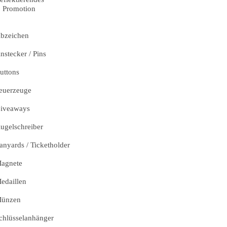
Promotion
bzeichen
nstecker / Pins
uttons
euerzeuge
iveaways
ugelschreiber
anyards / Ticketholder
agnete
edaillen
ünzen
chlüsselanhänger