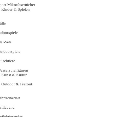
port-Mikrofasertücher
Kinder & Spielen
älle
ndoorspiele
al-Sets
utdoorspiele
lüschtiere
asserspielfiguren
Kunst & Kultur
Outdoor & Freizeit
ahrradbedarf
rillabend
eflektierendes