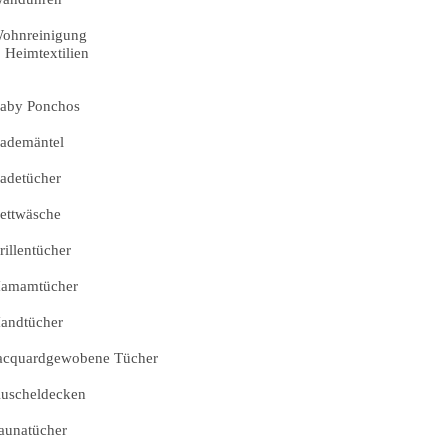
ohnreinigung
Heimtextilien
aby Ponchos
ademäntel
adetücher
ettwäsche
rillentücher
amamtücher
andtücher
acquardgewobene Tücher
uscheldecken
aunatücher