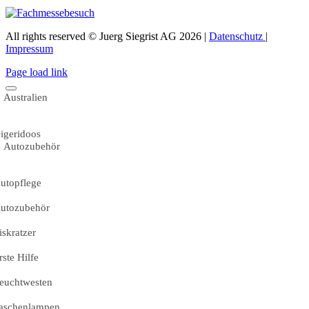
All rights reserved © Juerg Siegrist AG 2026 |
Datenschutz
|
Impressum
Page load link
Australien
igeridoos
Autozubehör
utopflege
utozubehör
iskratzer
rste Hilfe
euchtwesten
aschenlampen