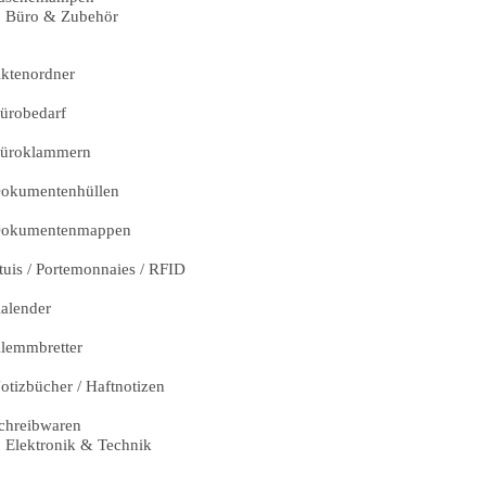
Büro & Zubehör
ktenordner
ürobedarf
üroklammern
okumentenhüllen
okumentenmappen
tuis / Portemonnaies / RFID
alender
lemmbretter
otizbücher / Haftnotizen
chreibwaren
Elektronik & Technik