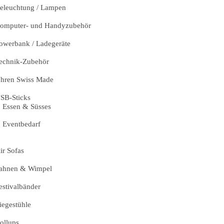
eleuchtung / Lampen
omputer- und Handyzubehör
owerbank / Ladegeräte
echnik-Zubehör
hren Swiss Made
SB-Sticks
Essen & Süsses
Eventbedarf
ir Sofas
ahnen & Wimpel
estivalbänder
iegestühle
ollups