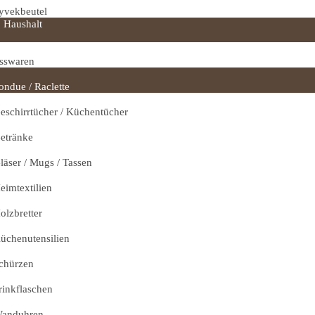
yvekbeutel
Haushalt
sswaren
ondue / Raclette
eschirrtücher / Küchentücher
etränke
läser / Mugs / Tassen
eimtextilien
olzbretter
üchenutensilien
chürzen
rinkflaschen
anduhren