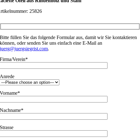
aclette Öfeli aus Rindenholz und Stahl
rtikelnummer:
25826
Bitte füllen Sie das folgende Formular aus, damit wir Sie kontaktieren
können, oder senden Sie uns einfach eine E-Mail an
juerg@juergsiegrist.com
.
Firma/Verein*
Anrede
Vorname*
Nachname*
Strasse