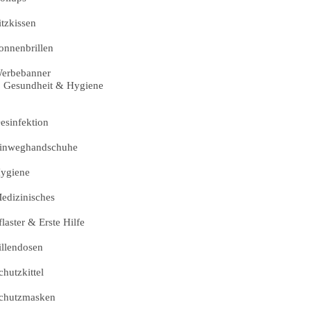
itzkissen
onnenbrillen
erbebanner
Gesundheit & Hygiene
esinfektion
inweghandschuhe
ygiene
edizinisches
flaster & Erste Hilfe
illendosen
chutzkittel
chutzmasken