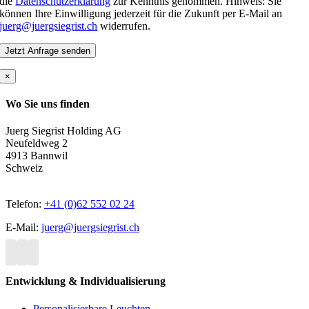
die
Datenschutzerklärung
zur Kenntnis genommen. Hinweis: Sie
können Ihre Einwilligung jederzeit für die Zukunft per E-Mail an
juerg@juergsiegrist.ch
widerrufen.
×
Wo Sie uns finden
Juerg Siegrist Holding AG
Neufeldweg 2
4913 Bannwil
Schweiz
Telefon:
+41 (0)62 552 02 24
E-Mail:
juerg@juergsiegrist.ch
Entwicklung & Individualisierung
Personalisierbare Leuchten