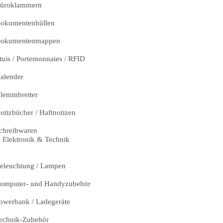
üroklammern
okumentenhüllen
okumentenmappen
tuis / Portemonnaies / RFID
alender
lemmbretter
otizbücher / Haftnotizen
chreibwaren
Elektronik & Technik
eleuchtung / Lampen
omputer- und Handyzubehör
owerbank / Ladegeräte
echnik-Zubehör