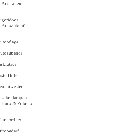
Australien
igeridoos
Autozubehör
utopflege
utozubehör
iskratzer
rste Hilfe
euchtwesten
aschenlampen
Büro & Zubehör
ktenordner
ürobedarf