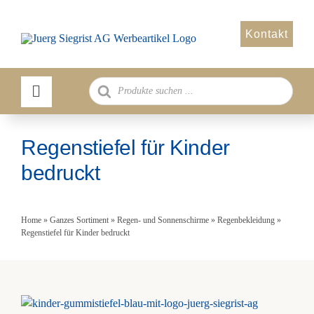
Zum
Inhalt
Kontakt
springen
Products
search
Regenstiefel für Kinder
bedruckt
Home
»
Ganzes Sortiment
»
Regen- und Sonnenschirme
»
Regenbekleidung
»
Regenstiefel für Kinder bedruckt