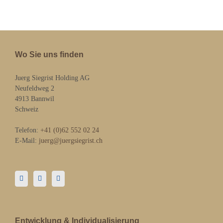
Wo Sie uns finden
Juerg Siegrist Holding AG
Neufeldweg 2
4913 Bannwil
Schweiz
Telefon:
+41 (0)62 552 02 24
E-Mail:
juerg@juergsiegrist.ch
Entwicklung & Individualisierung