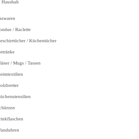
Haushalt
sswaren
ondue / Raclette
eschirrtücher / Küchentücher
etränke
läser / Mugs / Tassen
eimtextilien
olzbretter
üchenutensilien
chürzen
rinkflaschen
anduhren