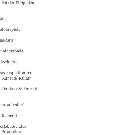
Kinder & Spielen
älle
ndoorspiele
al-Sets
utdoorspiele
lüschtiere
asserspielfiguren
Kunst & Kultur
Outdoor & Freizeit
ahrradbedarf
rillabend
eflektierendes
Promotion