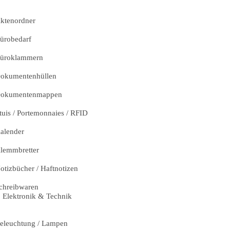
ktenordner
ürobedarf
üroklammern
okumentenhüllen
okumentenmappen
tuis / Portemonnaies / RFID
alender
lemmbretter
otizbücher / Haftnotizen
chreibwaren
Elektronik & Technik
eleuchtung / Lampen