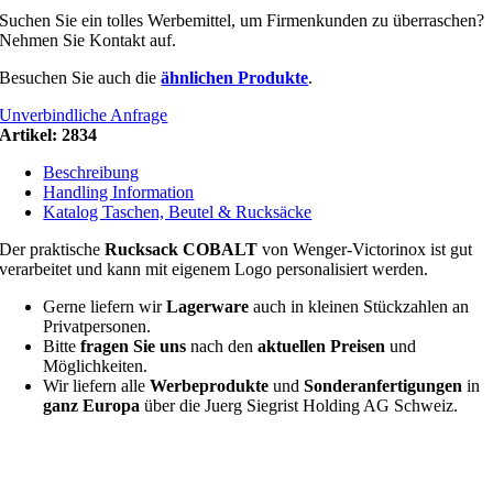
Suchen Sie ein tolles Werbemittel, um Firmenkunden zu überraschen?
Nehmen Sie Kontakt auf.
Besuchen Sie auch die
ähnlichen Produkte
.
Unverbindliche Anfrage
Artikel:
2834
Beschreibung
Handling Information
Katalog Taschen, Beutel & Rucksäcke
Der praktische
Rucksack COBALT
von Wenger-Victorinox ist gut
verarbeitet und kann mit eigenem Logo personalisiert werden.
Gerne liefern wir
Lagerware
auch in kleinen Stückzahlen an
Privatpersonen.
Bitte
fragen Sie uns
nach den
aktuellen Preisen
und
Möglichkeiten.
Wir liefern alle
Werbeprodukte
und
Sonderanfertigungen
in
ganz Europa
über die Juerg Siegrist Holding AG Schweiz.