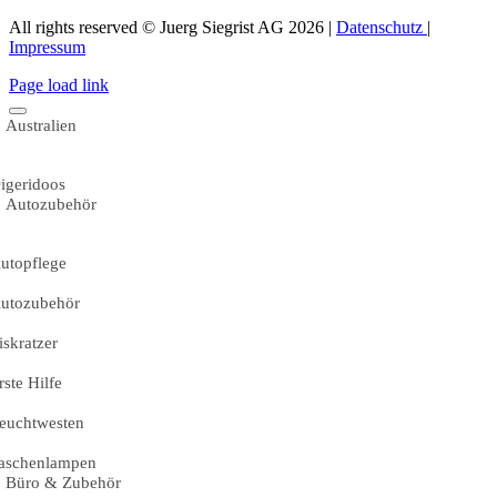
All rights reserved © Juerg Siegrist AG 2026 |
Datenschutz
|
Impressum
Page load link
Australien
igeridoos
Autozubehör
utopflege
utozubehör
iskratzer
rste Hilfe
euchtwesten
aschenlampen
Büro & Zubehör