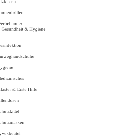
itzkissen
onnenbrillen
erbebanner
Gesundheit & Hygiene
esinfektion
inweghandschuhe
ygiene
edizinisches
flaster & Erste Hilfe
illendosen
chutzkittel
chutzmasken
yvekbeutel