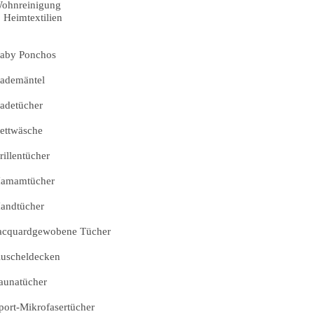
ohnreinigung
Heimtextilien
aby Ponchos
ademäntel
adetücher
ettwäsche
rillentücher
amamtücher
andtücher
acquardgewobene Tücher
uscheldecken
aunatücher
port-Mikrofasertücher