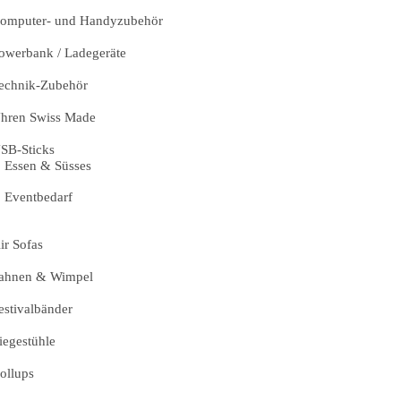
omputer- und Handyzubehör
owerbank / Ladegeräte
echnik-Zubehör
hren Swiss Made
SB-Sticks
Essen & Süsses
Eventbedarf
ir Sofas
ahnen & Wimpel
estivalbänder
iegestühle
ollups