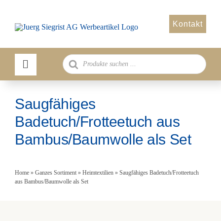
Zum
Inhalt
Kontakt
springen
Products
search
Saugfähiges
Badetuch/Frotteetuch aus
Bambus/Baumwolle als Set
Home
»
Ganzes Sortiment
»
Heimtextilien
»
Saugfähiges Badetuch/Frotteetuch
aus Bambus/Baumwolle als Set