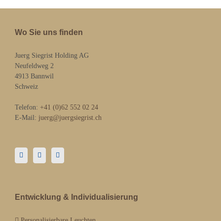
Wo Sie uns finden
Juerg Siegrist Holding AG
Neufeldweg 2
4913 Bannwil
Schweiz
Telefon:
+41 (0)62 552 02 24
E-Mail:
juerg@juergsiegrist.ch
Entwicklung & Individualisierung
Personalisierbare Leuchten