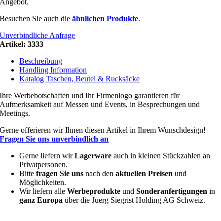
Angebot.
Besuchen Sie auch die
ähnlichen Produkte
.
Unverbindliche Anfrage
Artikel:
3333
Beschreibung
Handling Information
Katalog Taschen, Beutel & Rucksäcke
Ihre Werbebotschaften und Ihr Firmenlogo garantieren für
Aufmerksamkeit auf Messen und Events, in Besprechungen und
Meetings.
Gerne offerieren wir Ihnen diesen Artikel in Ihrem Wunschdesign!
Fragen Sie uns unverbindlich an
Gerne liefern wir
Lagerware
auch in kleinen Stückzahlen an
Privatpersonen.
Bitte
fragen Sie uns
nach den
aktuellen Preisen
und
Möglichkeiten.
Wir liefern alle
Werbeprodukte
und
Sonderanfertigungen
in
ganz Europa
über die Juerg Siegrist Holding AG Schweiz.