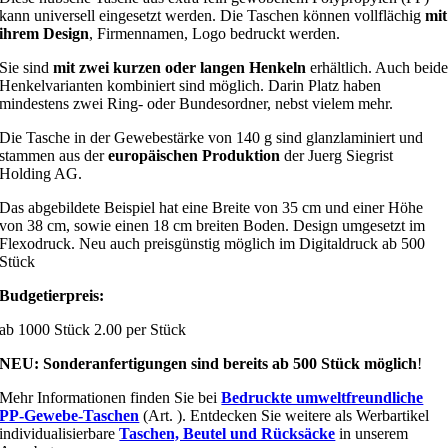
kann universell eingesetzt werden. Die Taschen können vollflächig
mit
ihrem Design
, Firmennamen, Logo bedruckt werden.
Sie sind
mit zwei kurzen oder langen Henkeln
erhältlich. Auch beid
Henkelvarianten kombiniert sind möglich. Darin Platz haben
mindestens zwei Ring- oder Bundesordner, nebst vielem mehr.
Die Tasche in der Gewebestärke von 140 g sind glanzlaminiert und
stammen aus der
europäischen Produktion
der Juerg Siegrist
Holding AG.
Das abgebildete Beispiel hat eine Breite von 35 cm und einer Höhe
von 38 cm, sowie einen 18 cm breiten Boden. Design umgesetzt im
Flexodruck. Neu auch preisgünstig möglich im Digitaldruck ab 500
Stück
Budgetierpreis:
ab 1000 Stück 2.00 per Stück
NEU: Sonderanfertigungen sind bereits ab 500 Stück möglich
!
Mehr Informationen finden Sie bei
Bedruckte umweltfreundliche
PP-Gewebe-Taschen
(Art. ). Entdecken Sie weitere als Werbartikel
individualisierbare
Taschen, Beutel und Rücksäcke
in unserem