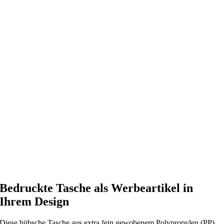
Bedruckte Tasche als Werbeartikel in
Ihrem Design
Diese hübsche Tasche aus extra fein gewobenem Polypropylen (PP)