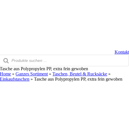
Zum
Inhalt
springen
Kontak
Products
search
Tasche aus Polypropylen PP, extra fein gewoben
Home
»
Ganzes Sortiment
»
Taschen, Beutel & Rucksäcke
»
Einkaufstaschen
»
Tasche aus Polypropylen PP, extra fein gewoben