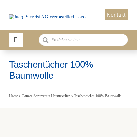
Zum
Inhalt
Kontakt
springen
Products
search
Taschentücher 100%
Baumwolle
Home
»
Ganzes Sortiment
»
Heimtextilien
»
Taschentücher 100% Baumwolle