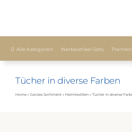
Zum
Inhalt
springen
Alle Kategorien
Werbeartikel-Sets
Themenk
Tücher in diverse Farben
Home
»
Ganzes Sortiment
»
Heimtextilien
»
Tücher in diverse Far