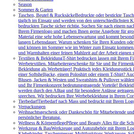
Season
Sommer & Garten
Taschen, Beutel & Rucksäcke
Bedruckte oder bestickte Tasc
täglich im Einsatz und werden von den unterschiedlichsten
bedruckten Tasche sicher richtig. Suchen Sie nach einem na
Ihrem Firmenlogo und machen Ihnen gerne Angebote für gros
Material eine sehr hohe Lebenserwartung und kommt besonder
langen Lebensdauer. Warum schenken Sie Ihren Kunden oder M
und können im Sommer wie im Winter zum Einsatz kommen. Vie
und Warmhalten einer feinen Mahlzeit auf der Arbeit eignen 
Textilien & Bekleidung
T-Shirt bedrucken lassen mit Ihrem F
Werbetextilien. Mitarbeitergeschenke für Sie und Ihr Firmenk
Bekleidung als Werbeträger! Praktisch jedes Kleidungsstück k
einer Softshelljacke, einem Poloshirt oder einem T-Shirt? A
Blusen, Jacken & Westen und Sweatshirts & Pullover wählen.
und Ihr Firmenkonzept bedeutungstragende Vorteile! Bekleidu
werden durch den Alltag und für besondere Anlässe getragen
sprechen. Wir bedrucken Ihre Werbebekleidung in Ihrem Cor
Tierbedarf
Tierbedarf nach Mass und bedruckt mit Ihrem Logo:
Verpackungen
Weihnachtsgeschenk oder Dankeschön für Mitarbeitende u
persönlicher Beratung.
Wellness & Körperpflege
Pflege und Beauty Alles für die Sc
Werkzeug & Bau
Werkzeuge und Autozubehör mit Ihrem Logo. 
Klebebänder, Taschenmesser, Multifunktions-Werkzeuge, Sch