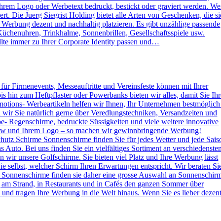
rem Logo oder Werbetext bedruckt, bestickt oder graviert werden. W
. Die Juerg Siegrist Holding bietet alle Arten von Geschenken, die s
e Werbung dezent und nachhaltig platzieren. Es gibt unzählige passende
Küchenuhren, Trinkhalme, Sonnenbrillen, Gesellschaftsspiele usw.
lte immer zu Ihrer Corporate Identity passen und…
s für Firmenevents, Messeauftritte und Vereinsfeste können mit Ihrer
hin zum Heftpflaster oder Powerbanks bieten wir alles, damit Sie Ihr
otions- Werbeartikeln helfen wir Ihnen, Ihr Unternehmen bestmöglich
n wir Sie natürlich gerne über Veredlungstechniken, Versandzeiten und
rbe- Regenschirme, bedruckte Süssigkeiten und viele weitere innovative
 How und Ihrem Logo – so machen wir gewinnbringende Werbung!
hutz Schirme Sonnenschirme finden Sie für jedes Wetter und jede Sais
 Auto. Bei uns finden Sie ein vielfältiges Sortiment an verschiedenste
wir unsere Golfschirme. Sie bieten viel Platz und Ihre Werbung lässt
e selbst, welcher Schirm Ihren Erwartungen entspricht. Wir beraten Si
 Sonnenschirme finden sie daher eine grosse Auswahl an Sonnenschir
g am Strand, in Restaurants und in Cafés den ganzen Sommer über
nd tragen Ihre Werbung in die Welt hinaus. Wenn Sie es lieber dezen