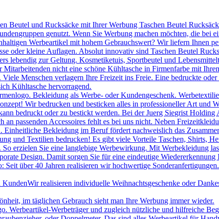
hen Beutel und Rucksäcke mit Ihrer Werbung Taschen Beutel Rucksäcke 
 Kundengruppen genutzt. Wenn Sie Werbung machen möchten, die bei ei
chhaltigen Werbeartikel mit hohem Gebrauchswert? Wir liefern Ihnen p
se oder kleine Auflagen. Absolut innovativ sind Taschen Beutel Ruc
s lebendig zur Geltung. Kosmetiketuis, Sportbeutel und Lebensmittelt
itarbeitenden nicht eine schöne Kühltasche in Firmenfarbe mit Ihrem
le Menschen verlagern Ihre Freizeit ins Freie. Eine bedruckte oder be
sich Kühltasche hervorragend.
irmenlogo. Bekleidung als Werbe- oder Kundengeschenk. Werbetextilien 
onzept! Wir bedrucken und besticken alles in professioneller Art und W
ann bedruckt oder zu bestickt werden. Bei der Juerg Siegrist Holding 
uch an passenden Accessoires fehlt es bei uns nicht. Neben Freizeitk
 Einheitliche Bekleidung im Beruf fördert nachweislich das Zusammeng
ng und Textilien bedrucken! Es gibt viele Vorteile Taschen, Shirts, H
. So erzielen Sie eine langlebige Werbewirkung. Mit Werbekleidung las
porate Design. Damit sorgen Sie für eine eindeutige Wiedererkennung
 Seit über 40 Jahren realisieren wir hochwertige Sonderanfertigungen.
nd Kunden
Wir realisieren individuelle Weihnachtsgeschenke oder Danke
hönheit, im täglichen Gebrauch sieht man Ihre Werbung immer wieder.
Werbeartikel-Werbeträger und zugleich nützliche und hilfreiche Beglei
raubenzieher, oder Doppelmeter. Das sind alles Werbeartikel für Han