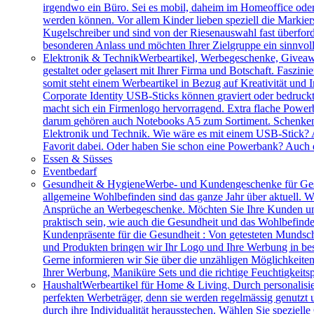
irgendwo ein Büro. Sei es mobil, daheim im Homeoffice ode
werden können. Vor allem Kinder lieben speziell die Markiers
Kugelschreiber und sind von der Riesenauswahl fast überfor
besonderen Anlass und möchten Ihrer Zielgruppe ein sinnv
Elektronik & Technik
Werbeartikel, Werbegeschenke, Giveawa
gestaltet oder gelasert mit Ihrer Firma und Botschaft. Faszi
somit steht einem Werbeartikel in Bezug auf Kreativität und
Corporate Identity USB-Sticks können graviert oder bedruc
macht sich ein Firmenlogo hervorragend. Extra flache Power
darum gehören auch Notebooks A5 zum Sortiment. Schenken S
Elektronik und Technik. Wie wäre es mit einem USB-Stick? A
Favorit dabei. Oder haben Sie schon eine Powerbank? Auch 
Essen & Süsses
Eventbedarf
Gesundheit & Hygiene
Werbe- und Kundengeschenke für Ges
allgemeine Wohlbefinden sind das ganze Jahr über aktuell. W
Ansprüche an Werbegeschenke. Möchten Sie Ihre Kunden und 
praktisch sein, wie auch die Gesundheit und das Wohlbefinde
Kundenpräsente für die Gesundheit : Von getesteten Mundsch
und Produkten bringen wir Ihr Logo und Ihre Werbung in bes
Gerne informieren wir Sie über die unzähligen Möglichkeit
Ihrer Werbung, Maniküre Sets und die richtige Feuchtigkeits
Haushalt
Werbeartikel für Home & Living. Durch personalisie
perfekten Werbeträger, denn sie werden regelmässig genutzt
durch ihre Individualität herausstechen. Wählen Sie speziel