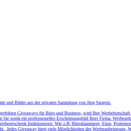
üte und Bilder aus der privaten Sammlung von Jürg Siegrist.
 perfekten Giveaways für Büro und Business, wird Ihre Werbebotschaft 
Sie somit ein professionelles Erscheinungsbild Ihrer Firma. Werbearti
ls Werbegeschenk funktionieren. Wie z.B: Büroklammern, Etuis, Portemon
cht. Jedes Giveaway birgt viele Möglichkeiten der Werbeanbringung. W