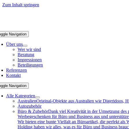
Zum Inhalt springen
oggle Navigation
Über uns
Wer wir sind
Beratung
Impressionen
Beteiligungen
Referenzen
Kontakt
oggle Navigation
Alle Kategorien
Australien
Original-Objekte aus Australien wie Digeridoos, H
Autozubehör
Büro & Zubehör
Dank viel Kreativität in der Umsetzung des
Werbegeschenken für Büro und Business aus und unterstützen 
Wir bieten eine bunte Vielfalt an Büroartikel, die perfekt a
Holding haben wir alles, was es für Büro und Business brau