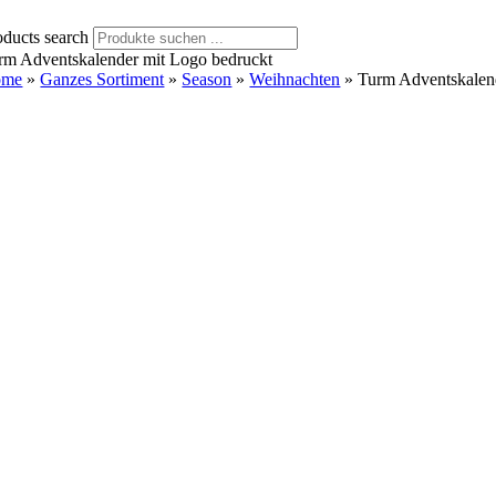
oducts search
rm Adventskalender mit Logo bedruckt
ome
»
Ganzes Sortiment
»
Season
»
Weihnachten
»
Turm Adventskalen