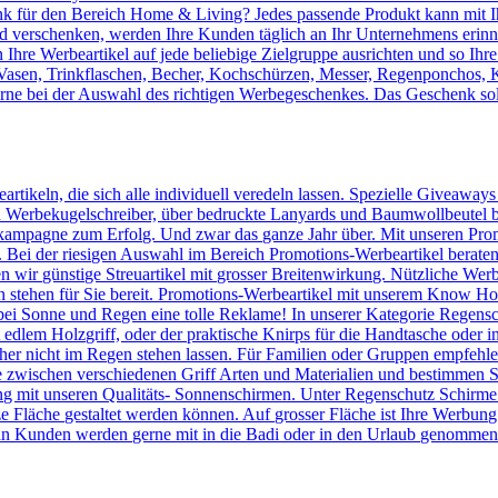
 für den Bereich Home & Living? Jedes passende Produkt kann mit Ih
verschenken, werden Ihre Kunden täglich an Ihr Unternehmens erinnert
Ihre Werbeartikel auf jede beliebige Zielgruppe ausrichten und so Ihr
, Vasen, Trinkflaschen, Becher, Kochschürzen, Messer, Regenponchos, 
erne bei der Auswahl des richtigen Werbegeschenkes. Das Geschenk sol
artikeln, die sich alle individuell veredeln lassen. Spezielle Giveaway
Werbekugelschreiber, über bedruckte Lanyards und Baumwollbeutel bis 
kampagne zum Erfolg. Und zwar das ganze Jahr über. Mit unseren Prom
n. Bei der riesigen Auswahl im Bereich Promotions-Werbeartikel berate
en wir günstige Streuartikel mit grosser Breitenwirkung. Nützliche We
n stehen für Sie bereit. Promotions-Werbeartikel mit unserem Know
ei Sonne und Regen eine tolle Reklame! In unserer Kategorie Regensc
lem Holzgriff, oder der praktische Knirps für die Handtasche oder ins
er nicht im Regen stehen lassen. Für Familien oder Gruppen empfehlen 
 zwischen verschiedenen Griff Arten und Materialien und bestimmen Si
 mit unseren Qualitäts- Sonnenschirmen. Unter Regenschutz Schirme
ze Fläche gestaltet werden können. Auf grosser Fläche ist Ihre Werbun
n Kunden werden gerne mit in die Badi oder in den Urlaub genommen u