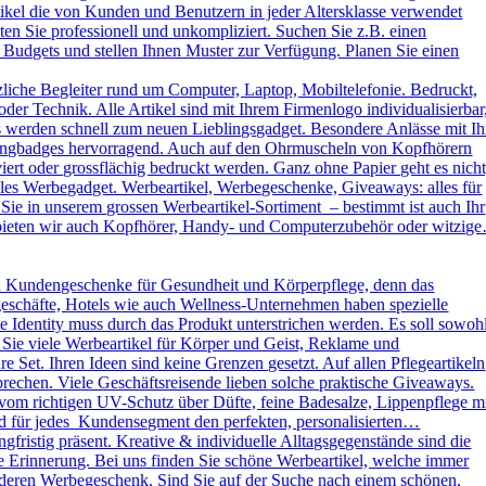
kel die von Kunden und Benutzern in jeder Altersklasse verwendet
ten Sie professionell und unkompliziert. Suchen Sie z.B. einen
 Budgets und stellen Ihnen Muster zur Verfügung. Planen Sie einen
liche Begleiter rund um Computer, Laptop, Mobiltelefonie. Bedruckt,
der Technik. Alle Artikel sind mit Ihrem Firmenlogo individualisierbar
ys werden schnell zum neuen Lieblingsgadget. Besondere Anlässe mit Ih
omingbadges hervorragend. Auch auf den Ohrmuscheln von Kopfhörern
rt oder grossflächig bedruckt werden. Ganz ohne Papier geht es nicht
es Werbegadget. Werbeartikel, Werbegeschenke, Giveaways: alles für
ie in unserem grossen Werbeartikel-Sortiment – bestimmt ist auch Ihr
h bieten wir auch Kopfhörer, Handy- und Computerzubehör oder witzig
d Kundengeschenke für Gesundheit und Körperpflege, denn das
kgeschäfte, Hotels wie auch Wellness-Unternehmen haben spezielle
dentity muss durch das Produkt unterstrichen werden. Es soll sowoh
 Sie viele Werbeartikel für Körper und Geist, Reklame und
Set. Ihren Ideen sind keine Grenzen gesetzt. Auf allen Pflegeartikeln
rechen. Viele Geschäftsreisende lieben solche praktische Giveaways.
vom richtigen UV-Schutz über Düfte, feine Badesalze, Lippenpflege m
und für jedes Kundensegment den perfekten, personalisierten…
ristig präsent. Kreative & individuelle Alltagsgegenstände sind die
e Erinnerung. Bei uns finden Sie schöne Werbeartikel, welche immer
sonderen Werbegeschenk. Sind Sie auf der Suche nach einem schönen,