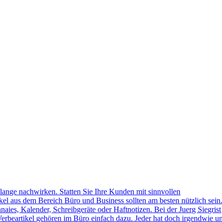
lange nachwirken. Statten Sie Ihre Kunden mit sinnvollen
kel aus dem Bereich Büro und Business sollten am besten nützlich sein
naies, Kalender, Schreibgeräte oder Haftnotizen. Bei der Juerg Siegrist
erbeartikel gehören im Büro einfach dazu. Jeder hat doch irgendwie u