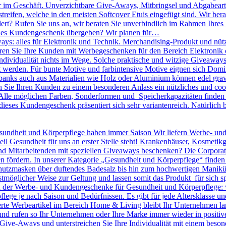
r im Geschäft. Unverzichtbare Give-Aways, Mitbringsel und Abgabearti
treifen, welche in den meisten Softcover Etuis eingefügt sind. Wir bera
dert? Rufen Sie uns an, wir beraten Sie unverbindlich im Rahmen Ihres
olles Kundengeschenk übergeben? Wir planen für…
ys: alles für Elektronik und Technik. Merchandising-Produkt und nütz
nieren Sie Ihre Kunden mit Werbegeschenken für den Bereich Elektronik o
 Individualität nichts im Wege. Solche praktische und witzige Giveawa
kt werden. Für bunte Motive und farbintensive Motive eignen sich D
banks auch aus Materialien wie Holz oder Aluminium können edel gravie
ie Ihren Kunden zu einem besonderen Anlass ein nützliches und cool
lle möglichen Farben, Sonderformen und Speicherkapazitäten finden S
dieses Kundengeschenk präsentiert sich sehr variantenreich. Natürlic
undheit und Körperpflege haben immer Saison Wir liefern Werbe- un
eil Gesundheit für uns an erster Stelle steht! Krankenhäuser, Kosmeti
Mitarbeitenden mit speziellen Giveaways beschenken? Die Corporate I
n fördern. In unserer Kategorie „Gesundheit und Körperpflege“ finden
utzmasken über duftendes Badesalz bis hin zum hochwertigen Maniküre 
tmöglicher Weise zur Geltung und lassen somit das Produkt für sich sp
en der Werbe- und Kundengeschenke für Gesundheit und Körperpflege: 
pflege je nach Saison und Bedürfnissen. Es gibt für jede Altersklasse 
rte Werbeartikel im Bereich Home & Living bleibt Ihr Unternehmen langf
 und rufen so Ihr Unternehmen oder Ihre Marke immer wieder in positiv
le Give-Aways und unterstreichen Sie Ihre Individualität mit einem be