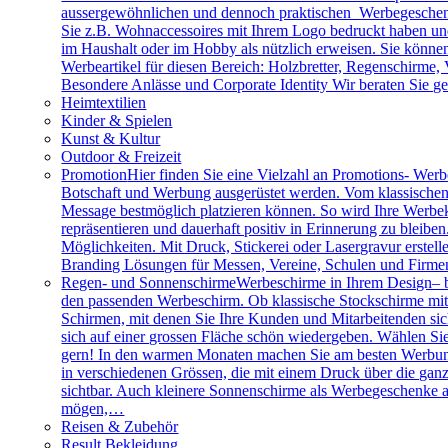
aussergewöhnlichen und dennoch praktischen Werbegeschenk
Sie z.B. Wohnaccessoires mit Ihrem Logo bedruckt haben und 
im Haushalt oder im Hobby als nützlich erweisen. Sie können 
Werbeartikel für diesen Bereich: Holzbretter, Regenschirme
Besondere Anlässe und Corporate Identity Wir beraten Sie g
Heimtextilien
Kinder & Spielen
Kunst & Kultur
Outdoor & Freizeit
Promotion
Hier finden Sie eine Vielzahl an Promotions- Werbe
Botschaft und Werbung ausgerüstet werden. Vom klassischen 
Message bestmöglich platzieren können. So wird Ihre Werbe
repräsentieren und dauerhaft positiv in Erinnerung zu bleibe
Möglichkeiten. Mit Druck, Stickerei oder Lasergravur erstell
Branding Lösungen für Messen, Vereine, Schulen und Firme
Regen- und Sonnenschirme
Werbeschirme in Ihrem Design– b
den passenden Werbeschirm. Ob klassische Stockschirme mit ed
Schirmen, mit denen Sie Ihre Kunden und Mitarbeitenden sich
sich auf einer grossen Fläche schön wiedergeben. Wählen Sie
gern! In den warmen Monaten machen Sie am besten Werbung
in verschiedenen Grössen, die mit einem Druck über die gan
sichtbar. Auch kleinere Sonnenschirme als Werbegeschenke a
mögen,…
Reisen & Zubehör
Result Bekleidung