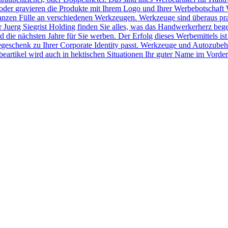
der gravieren die Produkte mit Ihrem Logo und Ihrer Werbebotschaft 
r ganzen Fülle an verschiedenen Werkzeugen. Werkzeuge sind überaus pr
Juerg Siegrist Holding finden Sie alles, was das Handwerkerherz beg
 die nächsten Jahre für Sie werben. Der Erfolg dieses Werbemittels ist
egeschenk zu Ihrer Corporate Identity passt. Werkzeuge und Autozubeh
rtikel wird auch in hektischen Situationen Ihr guter Name im Vorder