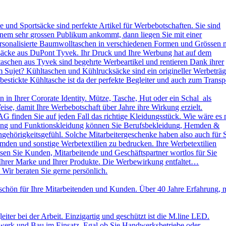
und Sportsäcke sind perfekte Artikel für Werbebotschaften. Sie sind
nem sehr grossen Publikum ankommt, dann liegen Sie mit einer
ersonalisierte Baumwolltaschen in verschiedenen Formen und Grössen 
ksäcke aus DuPont Tyvek. Ihr Druck und Ihre Werbung hat auf dem
aschen aus Tyvek sind begehrte Werbeartikel und rentieren Dank ihrer
 Sujet? Kühltaschen und Kühlrucksäcke sind ein origineller Werbeträg
stickte Kühltasche ist da der perfekte Begleiter und auch zum Transp
in Ihrer Cororate Identity. Mütze, Tasche, Hut oder ein Schal als
eise, damit Ihre Werbebotschaft über Jahre ihre Wirkung erzielt.
AG finden Sie auf jeden Fall das richtige Kleidungsstück. Wie wäre es 
leidung und Funktionskleidung können Sie Berufsbekleidung, Hemden &
ehörigkeitsgefühl. Solche Mitarbeitergeschenke haben also auch für 
emden und sonstige Werbetextilien zu bedrucken. Ihre Werbetextilien
sen Sie Kunden, Mitarbeitende und Geschäftspartner wortlos für Sie
 Ihrer Marke und Ihrer Produkte. Die Werbewirkung entfaltet…
 Wir beraten Sie gerne persönlich.
schön für Ihre Mitarbeitenden und Kunden. Über 40 Jahre Erfahrung, 
ter bei der Arbeit. Einzigartig und geschützt ist die M.line LED.
dwerk und Bau im Einsatz. Egal ob Sie Handwerksbetriebe oder