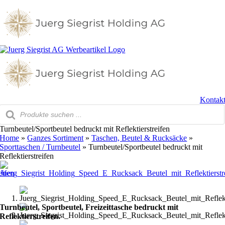
Zum
Inhalt
springen
Kontak
Products
search
Turnbeutel/Sportbeutel bedruckt mit Reflektierstreifen
Home
»
Ganzes Sortiment
»
Taschen, Beutel & Rucksäcke
»
Sporttaschen / Turnbeutel
»
Turnbeutel/Sportbeutel bedruckt mit
Reflektierstreifen
Turnbeutel, Sportbeutel, Freizeittasche bedruckt mit
Reflektierstreifen.