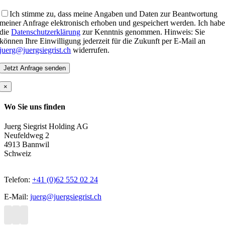
Ich stimme zu, dass meine Angaben und Daten zur Beantwortung
meiner Anfrage elektronisch erhoben und gespeichert werden. Ich hab
die
Datenschutzerklärung
zur Kenntnis genommen. Hinweis: Sie
können Ihre Einwilligung jederzeit für die Zukunft per E-Mail an
juerg@juergsiegrist.ch
widerrufen.
×
Wo Sie uns finden
Juerg Siegrist Holding AG
Neufeldweg 2
4913 Bannwil
Schweiz
Telefon:
+41 (0)62 552 02 24
E-Mail:
juerg@juergsiegrist.ch