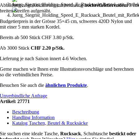
Abbildung zeigt Ausführung mit beidseitig
hochreflektierendem
5 cm
breiten Streifen aufgenäht.
Budgetierpreis in der Grösse 35×45 cm, schweres 420D Nylon und
mit einer 5 mm starken Kordel.
Bereits ab 500 Stück CHF 3.80 p/Stk.
Ab 3000 Stück
CHF 2.20 p/Stk.
Lieferung je nach Saison innert 4-6 Wochen.
Gerne machen wir Ihnen erste Illustrationsvorschläge und berechnen
so die verbindlichen Preise.
Besuchen Sie auch die
ähnlichen Produkte
.
Unverbindliche Anfrage
Artikel:
27771
Beschreibung
Handling Information
Katalog Taschen, Beutel & Rucksäcke
Sie suchen eine ideale Tasche,
Rucksack
, Schuhtasche
bestickt oder