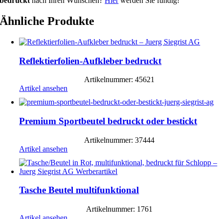
bedruckt
nach Ihren Wünschen?
Hier
werden Sie fündig!
Ähnliche Produkte
Reflektierfolien-Aufkleber bedruckt
Artikelnummer: 45621
Artikel ansehen
Premium Sportbeutel bedruckt oder bestickt
Artikelnummer: 37444
Artikel ansehen
Tasche Beutel multifunktional
Artikelnummer: 1761
Artikel ansehen