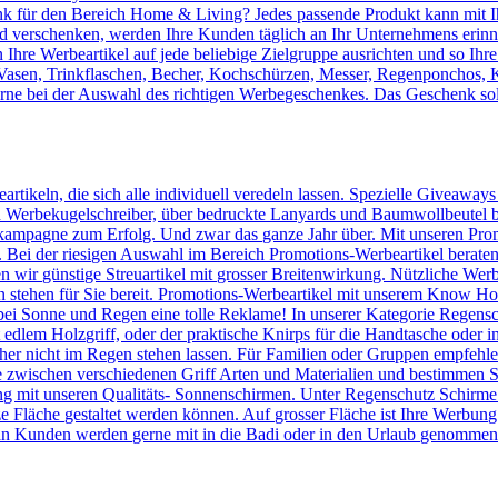
 für den Bereich Home & Living? Jedes passende Produkt kann mit Ih
verschenken, werden Ihre Kunden täglich an Ihr Unternehmens erinnert
Ihre Werbeartikel auf jede beliebige Zielgruppe ausrichten und so Ihr
, Vasen, Trinkflaschen, Becher, Kochschürzen, Messer, Regenponchos, 
erne bei der Auswahl des richtigen Werbegeschenkes. Das Geschenk sol
artikeln, die sich alle individuell veredeln lassen. Spezielle Giveaway
Werbekugelschreiber, über bedruckte Lanyards und Baumwollbeutel bis 
kampagne zum Erfolg. Und zwar das ganze Jahr über. Mit unseren Prom
n. Bei der riesigen Auswahl im Bereich Promotions-Werbeartikel berate
en wir günstige Streuartikel mit grosser Breitenwirkung. Nützliche We
n stehen für Sie bereit. Promotions-Werbeartikel mit unserem Know
ei Sonne und Regen eine tolle Reklame! In unserer Kategorie Regensc
lem Holzgriff, oder der praktische Knirps für die Handtasche oder ins
er nicht im Regen stehen lassen. Für Familien oder Gruppen empfehlen 
 zwischen verschiedenen Griff Arten und Materialien und bestimmen Si
 mit unseren Qualitäts- Sonnenschirmen. Unter Regenschutz Schirme
ze Fläche gestaltet werden können. Auf grosser Fläche ist Ihre Werbun
n Kunden werden gerne mit in die Badi oder in den Urlaub genommen u