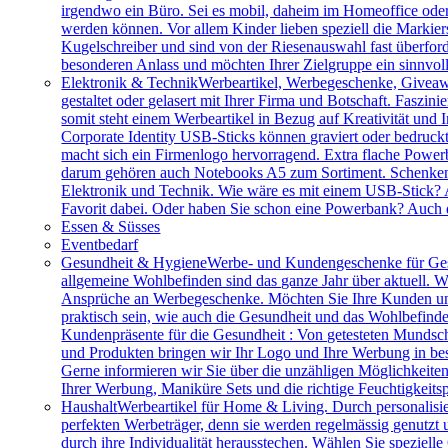
irgendwo ein Büro. Sei es mobil, daheim im Homeoffice ode
werden können. Vor allem Kinder lieben speziell die Markiers
Kugelschreiber und sind von der Riesenauswahl fast überfor
besonderen Anlass und möchten Ihrer Zielgruppe ein sinnv
Elektronik & Technik
Werbeartikel, Werbegeschenke, Giveawa
gestaltet oder gelasert mit Ihrer Firma und Botschaft. Faszi
somit steht einem Werbeartikel in Bezug auf Kreativität und
Corporate Identity USB-Sticks können graviert oder bedruc
macht sich ein Firmenlogo hervorragend. Extra flache Power
darum gehören auch Notebooks A5 zum Sortiment. Schenken S
Elektronik und Technik. Wie wäre es mit einem USB-Stick? A
Favorit dabei. Oder haben Sie schon eine Powerbank? Auch 
Essen & Süsses
Eventbedarf
Gesundheit & Hygiene
Werbe- und Kundengeschenke für Ges
allgemeine Wohlbefinden sind das ganze Jahr über aktuell. W
Ansprüche an Werbegeschenke. Möchten Sie Ihre Kunden und 
praktisch sein, wie auch die Gesundheit und das Wohlbefinde
Kundenpräsente für die Gesundheit : Von getesteten Mundsch
und Produkten bringen wir Ihr Logo und Ihre Werbung in bes
Gerne informieren wir Sie über die unzähligen Möglichkeit
Ihrer Werbung, Maniküre Sets und die richtige Feuchtigkeits
Haushalt
Werbeartikel für Home & Living. Durch personalisie
perfekten Werbeträger, denn sie werden regelmässig genutzt
durch ihre Individualität herausstechen. Wählen Sie speziel