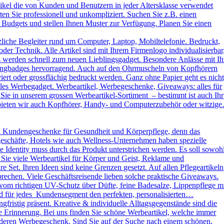
kel die von Kunden und Benutzern in jeder Altersklasse verwendet
ten Sie professionell und unkompliziert. Suchen Sie z.B. einen
 Budgets und stellen Ihnen Muster zur Verfügung. Planen Sie einen
liche Begleiter rund um Computer, Laptop, Mobiltelefonie. Bedruckt,
der Technik. Alle Artikel sind mit Ihrem Firmenlogo individualisierbar
ys werden schnell zum neuen Lieblingsgadget. Besondere Anlässe mit Ih
omingbadges hervorragend. Auch auf den Ohrmuscheln von Kopfhörern
rt oder grossflächig bedruckt werden. Ganz ohne Papier geht es nicht
es Werbegadget. Werbeartikel, Werbegeschenke, Giveaways: alles für
ie in unserem grossen Werbeartikel-Sortiment – bestimmt ist auch Ihr
h bieten wir auch Kopfhörer, Handy- und Computerzubehör oder witzig
d Kundengeschenke für Gesundheit und Körperpflege, denn das
kgeschäfte, Hotels wie auch Wellness-Unternehmen haben spezielle
dentity muss durch das Produkt unterstrichen werden. Es soll sowoh
 Sie viele Werbeartikel für Körper und Geist, Reklame und
Set. Ihren Ideen sind keine Grenzen gesetzt. Auf allen Pflegeartikeln
rechen. Viele Geschäftsreisende lieben solche praktische Giveaways.
vom richtigen UV-Schutz über Düfte, feine Badesalze, Lippenpflege m
und für jedes Kundensegment den perfekten, personalisierten…
ristig präsent. Kreative & individuelle Alltagsgegenstände sind die
e Erinnerung. Bei uns finden Sie schöne Werbeartikel, welche immer
sonderen Werbegeschenk. Sind Sie auf der Suche nach einem schönen,