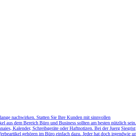
lange nachwirken. Statten Sie Ihre Kunden mit sinnvollen
kel aus dem Bereich Büro und Business sollten am besten nützlich sein
naies, Kalender, Schreibgeräte oder Haftnotizen. Bei der Juerg Siegrist
erbeartikel gehören im Büro einfach dazu. Jeder hat doch irgendwie u