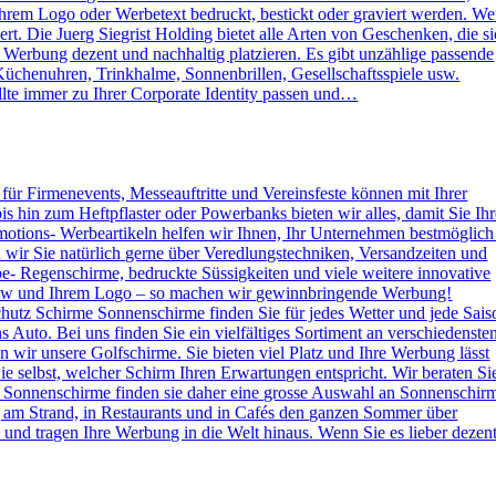
rem Logo oder Werbetext bedruckt, bestickt oder graviert werden. W
. Die Juerg Siegrist Holding bietet alle Arten von Geschenken, die s
e Werbung dezent und nachhaltig platzieren. Es gibt unzählige passende
Küchenuhren, Trinkhalme, Sonnenbrillen, Gesellschaftsspiele usw.
lte immer zu Ihrer Corporate Identity passen und…
s für Firmenevents, Messeauftritte und Vereinsfeste können mit Ihrer
hin zum Heftpflaster oder Powerbanks bieten wir alles, damit Sie Ihr
otions- Werbeartikeln helfen wir Ihnen, Ihr Unternehmen bestmöglich
n wir Sie natürlich gerne über Veredlungstechniken, Versandzeiten und
rbe- Regenschirme, bedruckte Süssigkeiten und viele weitere innovative
 How und Ihrem Logo – so machen wir gewinnbringende Werbung!
hutz Schirme Sonnenschirme finden Sie für jedes Wetter und jede Sais
 Auto. Bei uns finden Sie ein vielfältiges Sortiment an verschiedenste
wir unsere Golfschirme. Sie bieten viel Platz und Ihre Werbung lässt
e selbst, welcher Schirm Ihren Erwartungen entspricht. Wir beraten Si
 Sonnenschirme finden sie daher eine grosse Auswahl an Sonnenschir
g am Strand, in Restaurants und in Cafés den ganzen Sommer über
nd tragen Ihre Werbung in die Welt hinaus. Wenn Sie es lieber dezen