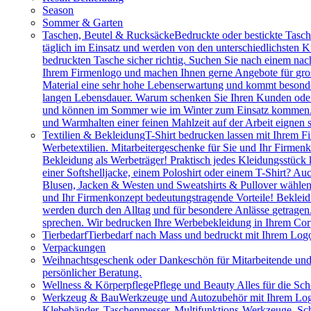
Season
Sommer & Garten
Taschen, Beutel & Rucksäcke
Bedruckte oder bestickte Tasc
täglich im Einsatz und werden von den unterschiedlichsten
bedruckten Tasche sicher richtig. Suchen Sie nach einem na
Ihrem Firmenlogo und machen Ihnen gerne Angebote für gros
Material eine sehr hohe Lebenserwartung und kommt besonder
langen Lebensdauer. Warum schenken Sie Ihren Kunden oder M
und können im Sommer wie im Winter zum Einsatz kommen. Vie
und Warmhalten einer feinen Mahlzeit auf der Arbeit eignen 
Textilien & Bekleidung
T-Shirt bedrucken lassen mit Ihrem F
Werbetextilien. Mitarbeitergeschenke für Sie und Ihr Firmenk
Bekleidung als Werbeträger! Praktisch jedes Kleidungsstück k
einer Softshelljacke, einem Poloshirt oder einem T-Shirt? A
Blusen, Jacken & Westen und Sweatshirts & Pullover wählen.
und Ihr Firmenkonzept bedeutungstragende Vorteile! Bekleidu
werden durch den Alltag und für besondere Anlässe getragen
sprechen. Wir bedrucken Ihre Werbebekleidung in Ihrem Cor
Tierbedarf
Tierbedarf nach Mass und bedruckt mit Ihrem Logo:
Verpackungen
Weihnachtsgeschenk oder Dankeschön für Mitarbeitende u
persönlicher Beratung.
Wellness & Körperpflege
Pflege und Beauty Alles für die Sc
Werkzeug & Bau
Werkzeuge und Autozubehör mit Ihrem Logo. 
Klebebänder, Taschenmesser, Multifunktions-Werkzeuge, Sch