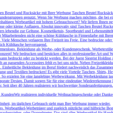
hen Beutel und Rucksäcke mit Ihrer Werbung Taschen Beutel Rucksäcke 
 Kundengruppen genutzt. Wenn Sie Werbung machen möchten, die bei ei
chhaltigen Werbeartikel mit hohem Gebrauchswert? Wir liefern Ihnen p
se oder kleine Auflagen. Absolut innovativ sind Taschen Beutel Ruc
s lebendig zur Geltung. Kosmetiketuis, Sportbeutel und Lebensmittelt
itarbeitenden nicht eine schöne Kühltasche in Firmenfarbe mit Ihrem
le Menschen verlagern Ihre Freizeit ins Freie. Eine bedruckte oder be
sich Kühltasche hervorragend.
irmenlogo. Bekleidung als Werbe- oder Kundengeschenk. Werbetextilien 
onzept! Wir bedrucken und besticken alles in professioneller Art und W
ann bedruckt oder zu bestickt werden. Bei der Juerg Siegrist Holding 
uch an passenden Accessoires fehlt es bei uns nicht. Neben Freizeitk
 Einheitliche Bekleidung im Beruf fördert nachweislich das Zusammeng
ng und Textilien bedrucken! Es gibt viele Vorteile Taschen, Shirts, H
. So erzielen Sie eine langlebige Werbewirkung. Mit Werbekleidung las
porate Design. Damit sorgen Sie für eine eindeutige Wiedererkennung
 Seit über 40 Jahren realisieren wir hochwertige Sonderanfertigungen.
nd Kunden
Wir realisieren individuelle Weihnachtsgeschenke oder Danke
hönheit, im täglichen Gebrauch sieht man Ihre Werbung immer wieder.
Werbeartikel-Werbeträger und zugleich nützliche und hilfreiche Beglei
raubenzieher, oder Doppelmeter. Das sind alles Werbeartikel für Han