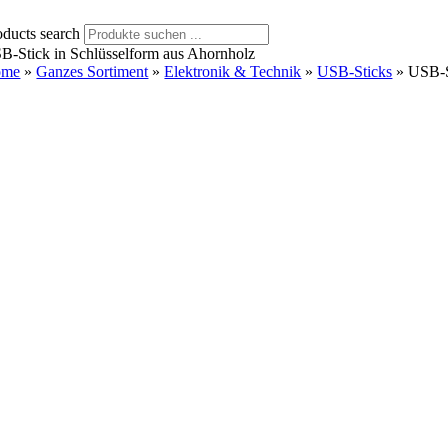
oducts search
B-Stick in Schlüsselform aus Ahornholz
ome
»
Ganzes Sortiment
»
Elektronik & Technik
»
USB-Sticks
»
USB-S