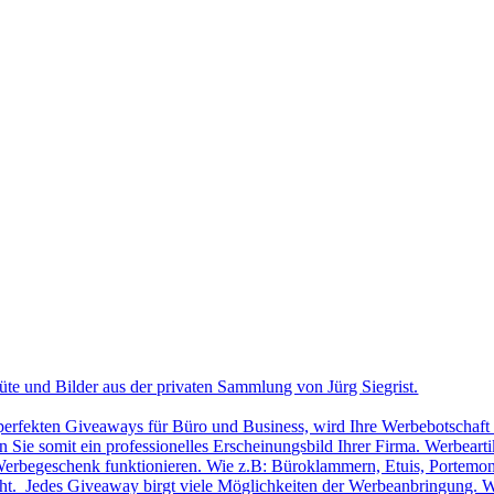
üte und Bilder aus der privaten Sammlung von Jürg Siegrist.
 perfekten Giveaways für Büro und Business, wird Ihre Werbebotschaft 
Sie somit ein professionelles Erscheinungsbild Ihrer Firma. Werbearti
ls Werbegeschenk funktionieren. Wie z.B: Büroklammern, Etuis, Portemon
cht. Jedes Giveaway birgt viele Möglichkeiten der Werbeanbringung. W