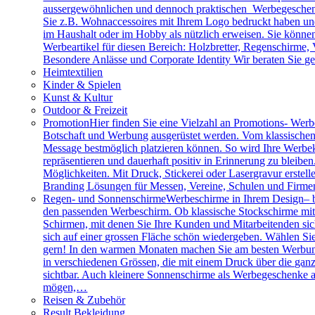
aussergewöhnlichen und dennoch praktischen Werbegeschenk
Sie z.B. Wohnaccessoires mit Ihrem Logo bedruckt haben und 
im Haushalt oder im Hobby als nützlich erweisen. Sie können 
Werbeartikel für diesen Bereich: Holzbretter, Regenschirme
Besondere Anlässe und Corporate Identity Wir beraten Sie g
Heimtextilien
Kinder & Spielen
Kunst & Kultur
Outdoor & Freizeit
Promotion
Hier finden Sie eine Vielzahl an Promotions- Werbe
Botschaft und Werbung ausgerüstet werden. Vom klassischen 
Message bestmöglich platzieren können. So wird Ihre Werbe
repräsentieren und dauerhaft positiv in Erinnerung zu bleibe
Möglichkeiten. Mit Druck, Stickerei oder Lasergravur erstell
Branding Lösungen für Messen, Vereine, Schulen und Firme
Regen- und Sonnenschirme
Werbeschirme in Ihrem Design– b
den passenden Werbeschirm. Ob klassische Stockschirme mit ed
Schirmen, mit denen Sie Ihre Kunden und Mitarbeitenden sich
sich auf einer grossen Fläche schön wiedergeben. Wählen Sie
gern! In den warmen Monaten machen Sie am besten Werbung
in verschiedenen Grössen, die mit einem Druck über die gan
sichtbar. Auch kleinere Sonnenschirme als Werbegeschenke a
mögen,…
Reisen & Zubehör
Result Bekleidung