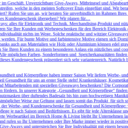
r im Geschäft. Unverzichtbare Give-Aways, Mitbringsel und Abgabearti
treifen, welche in den meisten Softcover Etuis eingefügt sind. Wir bera
dert? Rufen Sie uns an, wir beraten Sie unverbindlich im Rahmen Ihres
olles Kundengeschenk übergeben? Wir planen für…
ys: alles für Elektronik und Technik. Merchandising-Produkt und nütz
nieren Sie Ihre Kunden mit Werbegeschenken für den Bereich Elektronik o
 Individualität nichts im Wege. Solche praktische und witzige Giveawa
kt werden. Für bunte Motive und farbintensive Motive eignen sich D
banks auch aus Materialien wie Holz oder Aluminium können edel gravie
ie Ihren Kunden zu einem besonderen Anlass ein nützliches und cool
lle möglichen Farben, Sonderformen und Speicherkapazitäten finden S
dieses Kundengeschenk präsentiert sich sehr variantenreich. Natürlic
undheit und Körperpflege haben immer Saison Wir liefern Werbe- un
eil Gesundheit für uns an erster Stelle steht! Krankenhäuser, Kosmeti
Mitarbeitenden mit speziellen Giveaways beschenken? Die Corporate I
n fördern. In unserer Kategorie „Gesundheit und Körperpflege“ finden
utzmasken über duftendes Badesalz bis hin zum hochwertigen Maniküre 
tmöglicher Weise zur Geltung und lassen somit das Produkt für sich sp
en der Werbe- und Kundengeschenke für Gesundheit und Körperpflege: 
pflege je nach Saison und Bedürfnissen. Es gibt für jede Altersklasse 
rte Werbeartikel im Bereich Home & Living bleibt Ihr Unternehmen langf
 und rufen so Ihr Unternehmen oder Ihre Marke immer wieder in positiv
le Give-Aways und unterstreichen Sie Ihre Individualität mit einem be