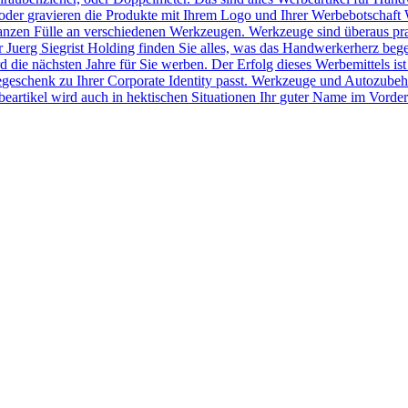
der gravieren die Produkte mit Ihrem Logo und Ihrer Werbebotschaft 
r ganzen Fülle an verschiedenen Werkzeugen. Werkzeuge sind überaus pr
Juerg Siegrist Holding finden Sie alles, was das Handwerkerherz beg
 die nächsten Jahre für Sie werben. Der Erfolg dieses Werbemittels ist
egeschenk zu Ihrer Corporate Identity passt. Werkzeuge und Autozubeh
rtikel wird auch in hektischen Situationen Ihr guter Name im Vorder