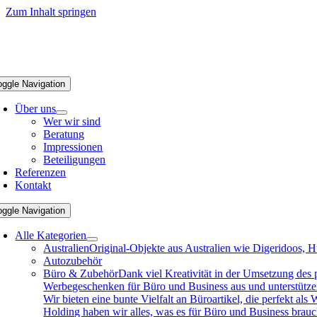
Zum Inhalt springen
oggle Navigation
Über uns
Wer wir sind
Beratung
Impressionen
Beteiligungen
Referenzen
Kontakt
oggle Navigation
Alle Kategorien
Australien
Original-Objekte aus Australien wie Digeridoos, H
Autozubehör
Büro & Zubehör
Dank viel Kreativität in der Umsetzung des
Werbegeschenken für Büro und Business aus und unterstützen 
Wir bieten eine bunte Vielfalt an Büroartikel, die perfekt a
Holding haben wir alles, was es für Büro und Business brau