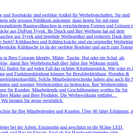
und Sportsäcke sind perfekte Artikel für Werbebotschaften. Sie sind
nem sehr grossen Publikum ankommt, dann liegen Sie mit einer
ersonalisierte Baumwolltaschen in verschiedenen Formen und Grössen 
ksäcke aus DuPont Tyvek. Ihr Druck und Ihre Werbung hat auf dem
aschen aus Tyvek sind begehrte Werbeartikel und rentieren Dank ihrer
 Sujet? Kühltaschen und Kühlrucksäcke sind ein origineller Werbeträg
stickte Kühltasche ist da der perfekte Begleiter und auch zum Transp
in Ihrer Cororate Identity. Mütze, Tasche, Hut oder ein Schal als
eise, damit Ihre Werbebotschaft über Jahre ihre Wirkung erzielt.
AG finden Sie auf jeden Fall das richtige Kleidungsstück. Wie wäre es 
leidung und Funktionskleidung können Sie Berufsbekleidung, Hemden &
ehörigkeitsgefühl. Solche Mitarbeitergeschenke haben also auch für 
emden und sonstige Werbetextilien zu bedrucken. Ihre Werbetextilien
sen Sie Kunden, Mitarbeitende und Geschäftspartner wortlos für Sie
 Ihrer Marke und Ihrer Produkte. Die Werbewirkung entfaltet…
 Wir beraten Sie gerne persönlich.
schön für Ihre Mitarbeitenden und Kunden. Über 40 Jahre Erfahrung, 
ter bei der Arbeit. Einzigartig und geschützt ist die M.line LED.
dwerk und Bau im Einsatz. Egal ob Sie Handwerksbetriebe oder