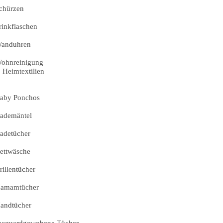
chürzen
rinkflaschen
anduhren
ohnreinigung
Heimtextilien
aby Ponchos
ademäntel
adetücher
ettwäsche
rillentücher
amamtücher
andtücher
acquardgewobene Tücher