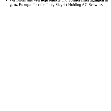
Wir liefern alle
Werbeprodukte
und
Sonderanfertigungen
in
ganz Europa
über die Juerg Siegrist Holding AG Schweiz.