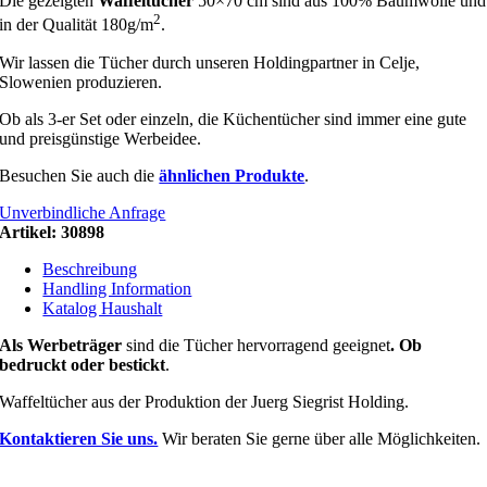
Die gezeigten
Waffeltücher
50×70 cm sind aus 100% Baumwolle und
2
in der Qualität 180g/m
.
Wir lassen die Tücher durch unseren Holdingpartner in Celje,
Slowenien produzieren.
Ob als 3-er Set oder einzeln, die Küchentücher sind immer eine gute
und preisgünstige Werbeidee.
Besuchen Sie auch die
ähnlichen Produkte
.
Unverbindliche Anfrage
Artikel:
30898
Beschreibung
Handling Information
Katalog Haushalt
Als Werbeträger
sind die Tücher hervorragend geeignet
.
Ob
bedruckt oder bestickt
.
Waffeltücher aus der Produktion der Juerg Siegrist Holding.
Kontaktieren Sie uns.
Wir beraten Sie gerne über alle Möglichkeiten.