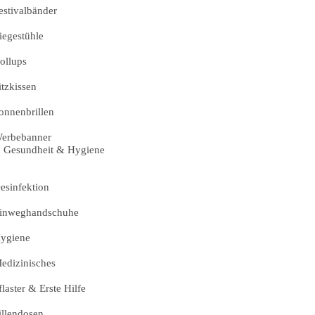
estivalbänder
iegestühle
ollups
itzkissen
onnenbrillen
erbebanner
Gesundheit & Hygiene
esinfektion
inweghandschuhe
ygiene
edizinisches
flaster & Erste Hilfe
illendosen