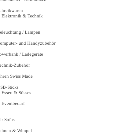
chreibwaren
Elektronik & Technik
eleuchtung / Lampen
omputer- und Handyzubehör
owerbank / Ladegeräte
echnik-Zubehör
hren Swiss Made
SB-Sticks
Essen & Süsses
Eventbedarf
ir Sofas
ahnen & Wimpel