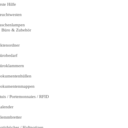
rste Hilfe
euchtwesten
aschenlampen
Büro & Zubehör
ktenordner
ürobedarf
üroklammern
okumentenhüllen
okumentenmappen
tuis / Portemonnaies / RFID
alender
lemmbretter
otizbücher / Haftnotizen