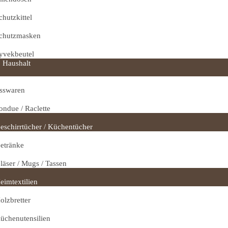
chutzkittel
chutzmasken
yvekbeutel
Haushalt
sswaren
ondue / Raclette
eschirrtücher / Küchentücher
etränke
läser / Mugs / Tassen
eimtextilien
olzbretter
üchenutensilien