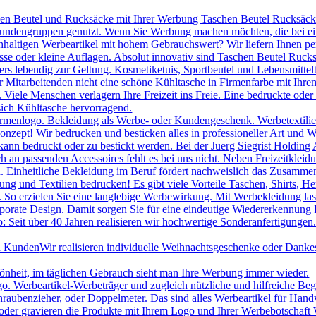
hen Beutel und Rucksäcke mit Ihrer Werbung Taschen Beutel Rucksäcke 
 Kundengruppen genutzt. Wenn Sie Werbung machen möchten, die bei ei
chhaltigen Werbeartikel mit hohem Gebrauchswert? Wir liefern Ihnen p
se oder kleine Auflagen. Absolut innovativ sind Taschen Beutel Ruc
s lebendig zur Geltung. Kosmetiketuis, Sportbeutel und Lebensmittelt
itarbeitenden nicht eine schöne Kühltasche in Firmenfarbe mit Ihrem
le Menschen verlagern Ihre Freizeit ins Freie. Eine bedruckte oder be
sich Kühltasche hervorragend.
irmenlogo. Bekleidung als Werbe- oder Kundengeschenk. Werbetextilien 
onzept! Wir bedrucken und besticken alles in professioneller Art und W
ann bedruckt oder zu bestickt werden. Bei der Juerg Siegrist Holding 
uch an passenden Accessoires fehlt es bei uns nicht. Neben Freizeitk
 Einheitliche Bekleidung im Beruf fördert nachweislich das Zusammeng
ng und Textilien bedrucken! Es gibt viele Vorteile Taschen, Shirts, H
. So erzielen Sie eine langlebige Werbewirkung. Mit Werbekleidung las
porate Design. Damit sorgen Sie für eine eindeutige Wiedererkennung
 Seit über 40 Jahren realisieren wir hochwertige Sonderanfertigungen.
nd Kunden
Wir realisieren individuelle Weihnachtsgeschenke oder Danke
hönheit, im täglichen Gebrauch sieht man Ihre Werbung immer wieder.
Werbeartikel-Werbeträger und zugleich nützliche und hilfreiche Beglei
raubenzieher, oder Doppelmeter. Das sind alles Werbeartikel für Han
der gravieren die Produkte mit Ihrem Logo und Ihrer Werbebotschaft 