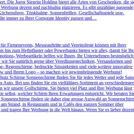
. Die Juerg Siegrist Holding bietet alle Arten von Geschenken, die s
e Werbung dezent und nachhaltig platzieren. Es gibt unzählige passende
Küchenuhren, Trinkhalme, Sonnenbrillen, Gesellschaftsspiele usw.
lte immer zu Ihrer Corporate Identity passen und…
s für Firmenevents, Messeauftritte und Vereinsfeste können mit Ihrer
hin zum Heftpflaster oder Powerbanks bieten wir alles, damit Sie Ihr
otions- Werbeartikeln helfen wir Ihnen, Ihr Unternehmen bestmöglich
n wir Sie natürlich gerne über Veredlungstechniken, Versandzeiten und
rbe- Regenschirme, bedruckte Süssigkeiten und viele weitere innovative
 How und Ihrem Logo – so machen wir gewinnbringende Werbung!
hutz Schirme Sonnenschirme finden Sie für jedes Wetter und jede Sais
 Auto. Bei uns finden Sie ein vielfältiges Sortiment an verschiedenste
wir unsere Golfschirme. Sie bieten viel Platz und Ihre Werbung lässt
e selbst, welcher Schirm Ihren Erwartungen entspricht. Wir beraten Si
 Sonnenschirme finden sie daher eine grosse Auswahl an Sonnenschir
g am Strand, in Restaurants und in Cafés den ganzen Sommer über
nd tragen Ihre Werbung in die Welt hinaus. Wenn Sie es lieber dezen