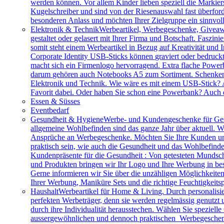
werden können. Vor allem Kinder lieben speziell die Markiers
Kugelschreiber und sind von der Riesenauswahl fast überfor
besonderen Anlass und möchten Ihrer Zielgruppe ein sinnv
Elektronik & Technik
Werbeartikel, Werbegeschenke, Giveawa
gestaltet oder gelasert mit Ihrer Firma und Botschaft. Faszi
somit steht einem Werbeartikel in Bezug auf Kreativität und
Corporate Identity USB-Sticks können graviert oder bedruc
macht sich ein Firmenlogo hervorragend. Extra flache Power
darum gehören auch Notebooks A5 zum Sortiment. Schenken S
Elektronik und Technik. Wie wäre es mit einem USB-Stick? A
Favorit dabei. Oder haben Sie schon eine Powerbank? Auch 
Essen & Süsses
Eventbedarf
Gesundheit & Hygiene
Werbe- und Kundengeschenke für Ges
allgemeine Wohlbefinden sind das ganze Jahr über aktuell. W
Ansprüche an Werbegeschenke. Möchten Sie Ihre Kunden und 
praktisch sein, wie auch die Gesundheit und das Wohlbefinde
Kundenpräsente für die Gesundheit : Von getesteten Mundsch
und Produkten bringen wir Ihr Logo und Ihre Werbung in bes
Gerne informieren wir Sie über die unzähligen Möglichkeit
Ihrer Werbung, Maniküre Sets und die richtige Feuchtigkeits
Haushalt
Werbeartikel für Home & Living. Durch personalisie
perfekten Werbeträger, denn sie werden regelmässig genutzt
durch ihre Individualität herausstechen. Wählen Sie speziel
aussergewöhnlichen und dennoch praktischen Werbegeschenk