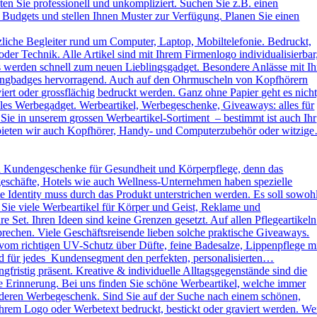
ten Sie professionell und unkompliziert. Suchen Sie z.B. einen
 Budgets und stellen Ihnen Muster zur Verfügung. Planen Sie einen
liche Begleiter rund um Computer, Laptop, Mobiltelefonie. Bedruckt,
der Technik. Alle Artikel sind mit Ihrem Firmenlogo individualisierbar
ys werden schnell zum neuen Lieblingsgadget. Besondere Anlässe mit Ih
omingbadges hervorragend. Auch auf den Ohrmuscheln von Kopfhörern
rt oder grossflächig bedruckt werden. Ganz ohne Papier geht es nicht
es Werbegadget. Werbeartikel, Werbegeschenke, Giveaways: alles für
ie in unserem grossen Werbeartikel-Sortiment – bestimmt ist auch Ihr
h bieten wir auch Kopfhörer, Handy- und Computerzubehör oder witzig
d Kundengeschenke für Gesundheit und Körperpflege, denn das
kgeschäfte, Hotels wie auch Wellness-Unternehmen haben spezielle
dentity muss durch das Produkt unterstrichen werden. Es soll sowoh
 Sie viele Werbeartikel für Körper und Geist, Reklame und
Set. Ihren Ideen sind keine Grenzen gesetzt. Auf allen Pflegeartikeln
rechen. Viele Geschäftsreisende lieben solche praktische Giveaways.
vom richtigen UV-Schutz über Düfte, feine Badesalze, Lippenpflege m
und für jedes Kundensegment den perfekten, personalisierten…
ristig präsent. Kreative & individuelle Alltagsgegenstände sind die
e Erinnerung. Bei uns finden Sie schöne Werbeartikel, welche immer
sonderen Werbegeschenk. Sind Sie auf der Suche nach einem schönen,
rem Logo oder Werbetext bedruckt, bestickt oder graviert werden. W