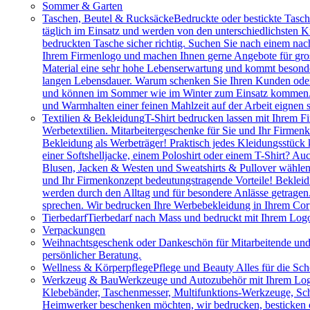
Sommer & Garten
Taschen, Beutel & Rucksäcke
Bedruckte oder bestickte Tasc
täglich im Einsatz und werden von den unterschiedlichsten
bedruckten Tasche sicher richtig. Suchen Sie nach einem na
Ihrem Firmenlogo und machen Ihnen gerne Angebote für gros
Material eine sehr hohe Lebenserwartung und kommt besonder
langen Lebensdauer. Warum schenken Sie Ihren Kunden oder M
und können im Sommer wie im Winter zum Einsatz kommen. Vie
und Warmhalten einer feinen Mahlzeit auf der Arbeit eignen 
Textilien & Bekleidung
T-Shirt bedrucken lassen mit Ihrem F
Werbetextilien. Mitarbeitergeschenke für Sie und Ihr Firmenk
Bekleidung als Werbeträger! Praktisch jedes Kleidungsstück k
einer Softshelljacke, einem Poloshirt oder einem T-Shirt? A
Blusen, Jacken & Westen und Sweatshirts & Pullover wählen.
und Ihr Firmenkonzept bedeutungstragende Vorteile! Bekleidu
werden durch den Alltag und für besondere Anlässe getragen
sprechen. Wir bedrucken Ihre Werbebekleidung in Ihrem Cor
Tierbedarf
Tierbedarf nach Mass und bedruckt mit Ihrem Logo:
Verpackungen
Weihnachtsgeschenk oder Dankeschön für Mitarbeitende u
persönlicher Beratung.
Wellness & Körperpflege
Pflege und Beauty Alles für die Sc
Werkzeug & Bau
Werkzeuge und Autozubehör mit Ihrem Logo. 
Klebebänder, Taschenmesser, Multifunktions-Werkzeuge, Sch
Heimwerker beschenken möchten, wir bedrucken, besticken o