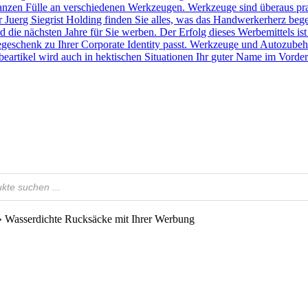
r ganzen Fülle an verschiedenen Werkzeugen. Werkzeuge sind überaus pr
Juerg Siegrist Holding finden Sie alles, was das Handwerkerherz beg
 die nächsten Jahre für Sie werben. Der Erfolg dieses Werbemittels ist
egeschenk zu Ihrer Corporate Identity passt. Werkzeuge und Autozubeh
rtikel wird auch in hektischen Situationen Ihr guter Name im Vorder
»
Wasserdichte Rucksäcke mit Ihrer Werbung