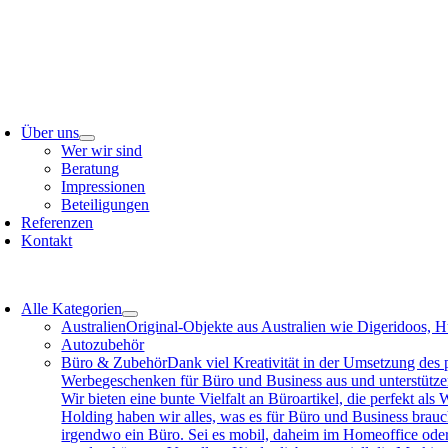
Zum
Inhalt
springen
oggle
avigation
Über uns
Wer wir sind
Beratung
Impressionen
Beteiligungen
Referenzen
Kontakt
oggle
avigation
Alle Kategorien
Australien
Original-Objekte aus Australien wie Digeridoos, H
Autozubehör
Büro & Zubehör
Dank viel Kreativität in der Umsetzung des
Werbegeschenken für Büro und Business aus und unterstützen 
Wir bieten eine bunte Vielfalt an Büroartikel, die perfekt a
Holding haben wir alles, was es für Büro und Business brau
irgendwo ein Büro. Sei es mobil, daheim im Homeoffice ode