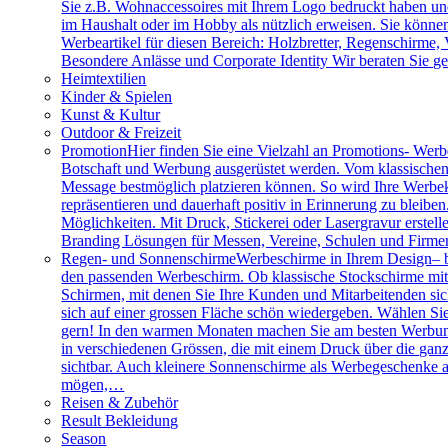
Sie z.B. Wohnaccessoires mit Ihrem Logo bedruckt haben und 
im Haushalt oder im Hobby als nützlich erweisen. Sie können 
Werbeartikel für diesen Bereich: Holzbretter, Regenschirme
Besondere Anlässe und Corporate Identity Wir beraten Sie g
Heimtextilien
Kinder & Spielen
Kunst & Kultur
Outdoor & Freizeit
Promotion
Hier finden Sie eine Vielzahl an Promotions- Werbe
Botschaft und Werbung ausgerüstet werden. Vom klassischen 
Message bestmöglich platzieren können. So wird Ihre Werbe
repräsentieren und dauerhaft positiv in Erinnerung zu bleibe
Möglichkeiten. Mit Druck, Stickerei oder Lasergravur erstell
Branding Lösungen für Messen, Vereine, Schulen und Firme
Regen- und Sonnenschirme
Werbeschirme in Ihrem Design– b
den passenden Werbeschirm. Ob klassische Stockschirme mit ed
Schirmen, mit denen Sie Ihre Kunden und Mitarbeitenden sich
sich auf einer grossen Fläche schön wiedergeben. Wählen Sie
gern! In den warmen Monaten machen Sie am besten Werbung
in verschiedenen Grössen, die mit einem Druck über die gan
sichtbar. Auch kleinere Sonnenschirme als Werbegeschenke a
mögen,…
Reisen & Zubehör
Result Bekleidung
Season