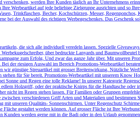
verschenken, werden Ihre Kunden täglich an Ihr Unternehmens erinnert
Ihre Werbeartikel auf jede beliebige Zielgruppe ausrichten und so Ihr
, Vasen, Trinkflaschen, Becher, Kochschürzen, Messer, Regenponchos, 
erne bei der Auswahl des richtigen Werbegeschenkes. Das Geschenk sol
artikeln, die sich alle individuell veredeln lassen. Spezielle Giveaway
Werbekugelschreiber, über bedruckte Lanyards und Baumwollbeutel bis 
kampagne zum Erfolg. Und zwar das ganze Jahr über. Mit unseren Prom
n. Bei der riesigen Auswahl im Bereich Promotions-Werbeartikel berate
en wir günstige Streuartikel mit grosser Breitenwirkung. Nützliche We
n stehen für Sie bereit. Promotions-Werbeartikel mit unserem Know
ei Sonne und Regen eine tolle Reklame! In unserer Kategorie Regensc
lem Holzgriff, oder der praktische Knirps für die Handtasche oder ins
er nicht im Regen stehen lassen. Für Familien oder Gruppen empfehlen 
 zwischen verschiedenen Griff Arten und Materialien und bestimmen Si
 mit unseren Qualitäts- Sonnenschirmen. Unter Regenschutz Schirme
ze Fläche gestaltet werden können. Auf grosser Fläche ist Ihre Werbun
n Kunden werden gerne mit in die Badi oder in den Urlaub genommen u