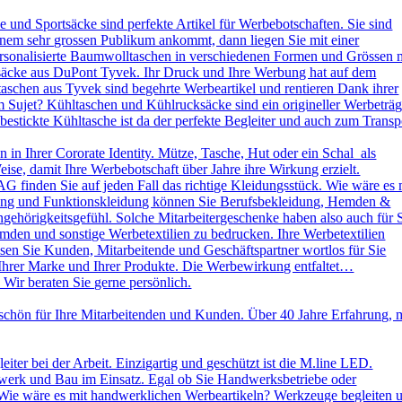
und Sportsäcke sind perfekte Artikel für Werbebotschaften. Sie sind
nem sehr grossen Publikum ankommt, dann liegen Sie mit einer
ersonalisierte Baumwolltaschen in verschiedenen Formen und Grössen 
ksäcke aus DuPont Tyvek. Ihr Druck und Ihre Werbung hat auf dem
aschen aus Tyvek sind begehrte Werbeartikel und rentieren Dank ihrer
 Sujet? Kühltaschen und Kühlrucksäcke sind ein origineller Werbeträg
stickte Kühltasche ist da der perfekte Begleiter und auch zum Transp
in Ihrer Cororate Identity. Mütze, Tasche, Hut oder ein Schal als
eise, damit Ihre Werbebotschaft über Jahre ihre Wirkung erzielt.
AG finden Sie auf jeden Fall das richtige Kleidungsstück. Wie wäre es 
leidung und Funktionskleidung können Sie Berufsbekleidung, Hemden &
ehörigkeitsgefühl. Solche Mitarbeitergeschenke haben also auch für 
emden und sonstige Werbetextilien zu bedrucken. Ihre Werbetextilien
sen Sie Kunden, Mitarbeitende und Geschäftspartner wortlos für Sie
 Ihrer Marke und Ihrer Produkte. Die Werbewirkung entfaltet…
 Wir beraten Sie gerne persönlich.
schön für Ihre Mitarbeitenden und Kunden. Über 40 Jahre Erfahrung, 
ter bei der Arbeit. Einzigartig und geschützt ist die M.line LED.
dwerk und Bau im Einsatz. Egal ob Sie Handwerksbetriebe oder
Wie wäre es mit handwerklichen Werbeartikeln? Werkzeuge begleiten 