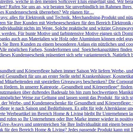
treifen, welche in den meisten Softcover Etuis eingefügt sind. Wir bera
dert? Rufen Sie uns an, wir beraten Sie unverbindlich im Rahmen Ihres
olles Kundengeschenk übergeben? Wir planen für…
ys: alles für Elektronik und Technik. Merchandising-Produkt und nütz
nieren Sie Ihre Kunden mit Werbegeschenken für den Bereich Elektronik o
 Individualität nichts im Wege. Solche praktische und witzige Giveawa
kt werden. Für bunte Motive und farbintensive Motive eignen sich D
banks auch aus Materialien wie Holz oder Aluminium können edel gravie
ie Ihren Kunden zu einem besonderen Anlass ein nützliches und cool
lle möglichen Farben, Sonderformen und Speicherkapazitäten finden S
dieses Kundengeschenk präsentiert sich sehr variantenreich. Natürlic
undheit und Körperpflege haben immer Saison Wir liefern Werbe- un
eil Gesundheit für uns an erster Stelle steht! Krankenhäuser, Kosmeti
Mitarbeitenden mit speziellen Giveaways beschenken? Die Corporate I
n fördern. In unserer Kategorie „Gesundheit und Körperpflege“ finden
utzmasken über duftendes Badesalz bis hin zum hochwertigen Maniküre 
tmöglicher Weise zur Geltung und lassen somit das Produkt für sich sp
en der Werbe- und Kundengeschenke für Gesundheit und Körperpflege: 
pflege je nach Saison und Bedürfnissen. Es gibt für jede Altersklasse 
rte Werbeartikel im Bereich Home & Living bleibt Ihr Unternehmen langf
 und rufen so Ihr Unternehmen oder Ihre Marke immer wieder in positiv
le Give-Aways und unterstreichen Sie Ihre Individualität mit einem be
 für den Bereich Home & Living? Jedes passende Produkt kann mit Ih