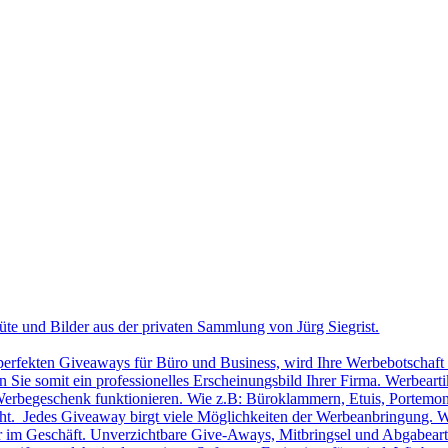
üte und Bilder aus der privaten Sammlung von Jürg Siegrist.
 perfekten Giveaways für Büro und Business, wird Ihre Werbebotschaft 
Sie somit ein professionelles Erscheinungsbild Ihrer Firma. Werbearti
ls Werbegeschenk funktionieren. Wie z.B: Büroklammern, Etuis, Portemon
cht. Jedes Giveaway birgt viele Möglichkeiten der Werbeanbringung. W
r im Geschäft. Unverzichtbare Give-Aways, Mitbringsel und Abgabearti