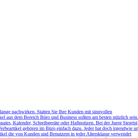
lange nachwirken. Statten Sie Ihre Kunden mit sinnvollen
kel aus dem Bereich Büro und Business sollten am besten nützlich sein
naies, Kalender, Schreibgeräte oder Haftnotizen. Bei der Juerg Siegrist
erbeartikel gehören im Büro einfach dazu. Jeder hat doch irgendwie u
kel die von Kunden und Benutzern in jeder Altersklasse verwendet