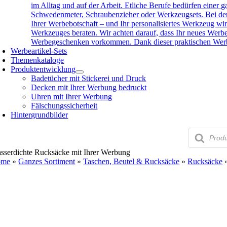
im Alltag und auf der Arbeit. Etliche Berufe bedürfen eine
Schwedenmeter, Schraubenzieher oder Werkzeugsets. Bei der 
Ihrer Werbebotschaft – und Ihr personalisiertes Werkzeug wird
Werkzeuges beraten. Wir achten darauf, dass Ihr neues Werb
Werbegeschenken vorkommen. Dank dieser praktischen Werbea
Werbeartikel-Sets
Themenkataloge
Produktentwicklung
Badetücher mit Stickerei und Druck
Decken mit Ihrer Werbung bedruckt
Uhren mit Ihrer Werbung
Fälschungssicherheit
Hintergrundbilder
Products
search
sserdichte Rucksäcke mit Ihrer Werbung
ome
»
Ganzes Sortiment
»
Taschen, Beutel & Rucksäcke
»
Rucksäcke