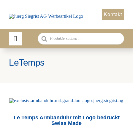
Zum
Inhalt
Kontakt
springen
Products
search
LeTemps
Le Temps Armbanduhr mit Logo bedruckt
Swiss Made