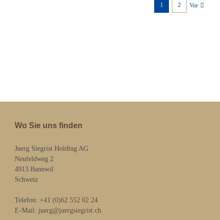
1
2
Vor
Wo Sie uns finden
Juerg Siegrist Holding AG
Neufeldweg 2
4913 Bannwil
Schweiz
Telefon:
+41 (0)62 552 02 24
E-Mail:
juerg@juergsiegrist.ch