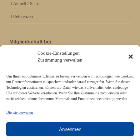
Aktuell / Saison
Referenzen
Mitgliedschaft bei
Cookie-Einstellungen
Zustimmung verwalten
Um Ihnen ein optimales Erlebnis zu bieten, verwenden wir Technologien wie Cookies,
um Geräteinformationen zu speichern und/oder darauf zuzugreifen. Wenn Sie diesen
Technologien zustimmen, können wir Daten wie das Surfverhalten oder eindeutige
IDs auf dieser Website verarbeiten. Wenn Sie Ihre Zustimmung nicht erteilen oder
zurückziehen, können bestimmte Merkmale und Funktionen beeinträchtigt werden.
All rights reserved © Juerg Siegrist AG 2026 |
Datenschutz
|
Impressum
Dienste verwalten
Annehmen