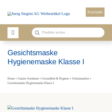
Zum
Inhalt
Kontakt
springen
Products
search
Gesichtsmaske
Hygienemaske Klasse I
Home
»
Ganzes Sortiment
»
Gesundheit & Hygiene
»
Schutzmasken
»
Gesichtsmaske Hygienemaske Klasse I