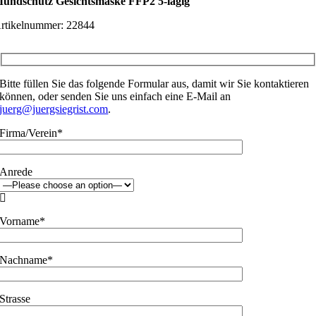
undschutz Gesichtsmaske FFP2 5-lagig
rtikelnummer:
22844
Bitte füllen Sie das folgende Formular aus, damit wir Sie kontaktieren
können, oder senden Sie uns einfach eine E-Mail an
juerg@juergsiegrist.com
.
Firma/Verein*
Anrede

Vorname*
Nachname*
Strasse