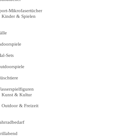
port-Mikrofasertücher
Kinder & Spielen
älle
ndoorspiele
al-Sets
utdoorspiele
lüschtiere
asserspielfiguren
Kunst & Kultur
Outdoor & Freizeit
ahrradbedarf
rillabend