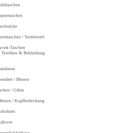
ühltaschen
apiertaschen
ucksäcke
porttaschen / Turnbeutel
yvek-Taschen
Textilien & Bekleidung
andanas
emden / Blusen
acken / Gilets
ützen / Kopfbedeckung
oloshirts
ullover
egenbekleidung