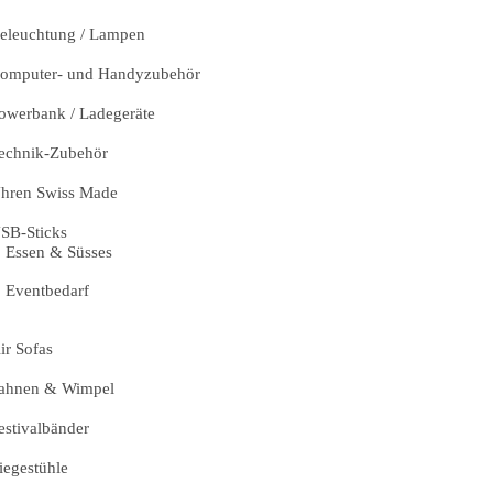
eleuchtung / Lampen
omputer- und Handyzubehör
owerbank / Ladegeräte
echnik-Zubehör
hren Swiss Made
SB-Sticks
Essen & Süsses
Eventbedarf
ir Sofas
ahnen & Wimpel
estivalbänder
iegestühle