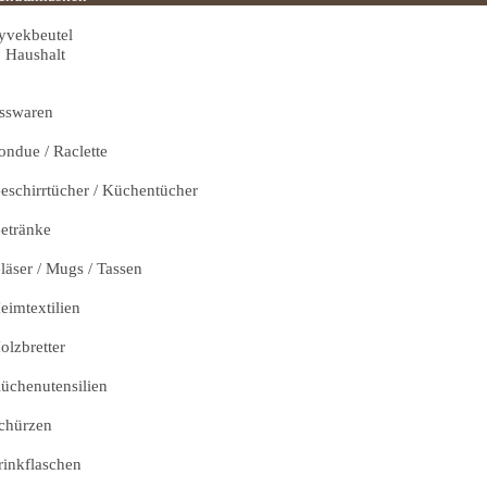
yvekbeutel
Haushalt
sswaren
ondue / Raclette
eschirrtücher / Küchentücher
etränke
läser / Mugs / Tassen
eimtextilien
olzbretter
üchenutensilien
chürzen
rinkflaschen