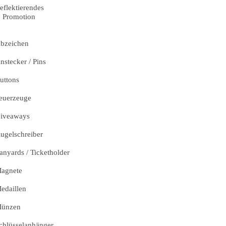
eflektierendes
Promotion
bzeichen
nstecker / Pins
uttons
euerzeuge
iveaways
ugelschreiber
anyards / Ticketholder
agnete
edaillen
ünzen
chlüsselanhänger