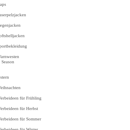
aps
aserpelzjacken
egenjacken
oftshelljacken
portbekleidung
arnwesten
Season
stern
eihnachten
erbeideen für Frühling
erbeideen für Herbst
erbeideen für Sommer
erbeideen für Winter