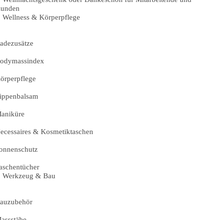
unden
Wellness & Körperpflege
adezusätze
odymassindex
örperpflege
ippenbalsam
aniküre
ecessaires & Kosmetiktaschen
onnenschutz
aschentücher
Werkzeug & Bau
auzubehör
assstäbe