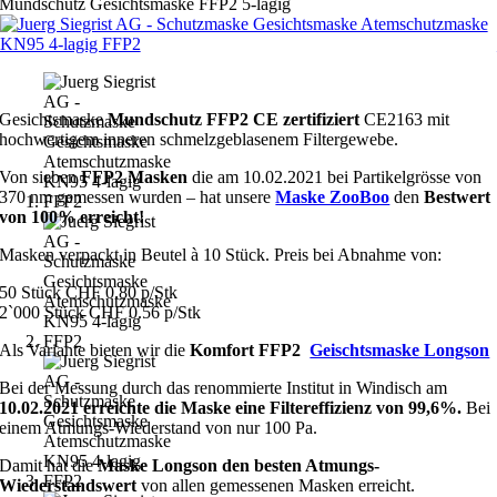
Mundschutz Gesichtsmaske FFP2 5-lagig
Gesichtsmaske
Mundschutz FFP2 CE zertifiziert
CE2163 mit
hochwertigem inneren schmelzgeblasenem Filtergewebe.
Von sieben
FFP2 Masken
die am 10.02.2021 bei Partikelgrösse von
370 nm gemessen wurden – hat unsere
Maske ZooBoo
den
Bestwert
von 100% erreicht!
Masken verpackt in Beutel à 10 Stück. Preis bei Abnahme von:
50 Stück CHF 0.80 p/Stk
2`000 Stück CHF 0.56 p/Stk
Als Variante bieten wir die
Komfort FFP2
Geischtsmaske Longson
Bei der Messung durch das renommierte Institut in Windisch am
10.02.2021 erreichte die Maske eine Filtereffizienz von 99,6%.
Bei
einem Atmungs-Wiederstand von nur 100 Pa.
Damit hat die
Maske Longson den besten Atmungs-
Wiederstandswert
von allen gemessenen Masken erreicht.