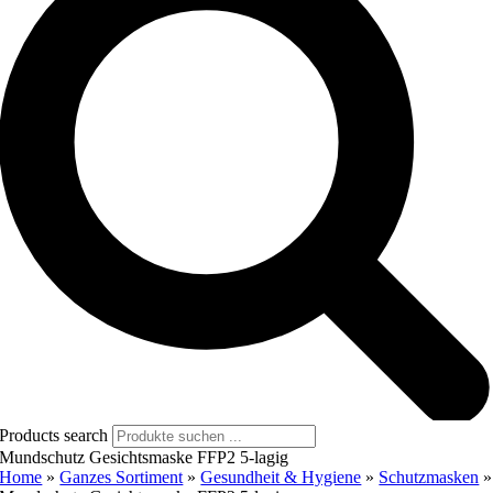
Products search
Mundschutz Gesichtsmaske FFP2 5-lagig
Home
»
Ganzes Sortiment
»
Gesundheit & Hygiene
»
Schutzmasken
»