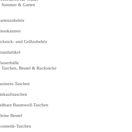
Sommer & Garten
artenzubehör
iesskannen
icknick- und Grillzubehör
trandartikel
asserbälle
Taschen, Beutel & Rucksäcke
usiness-Taschen
inkaufstaschen
altbare Baumwoll-Taschen
leine Beutel
osmetik-Taschen