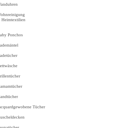
anduhren
ohnreinigung
Heimtextilien
aby Ponchos
ademäntel
adetücher
ettwäsche
rillentücher
amamtücher
andtücher
acquardgewobene Tücher
uscheldecken
aunatücher