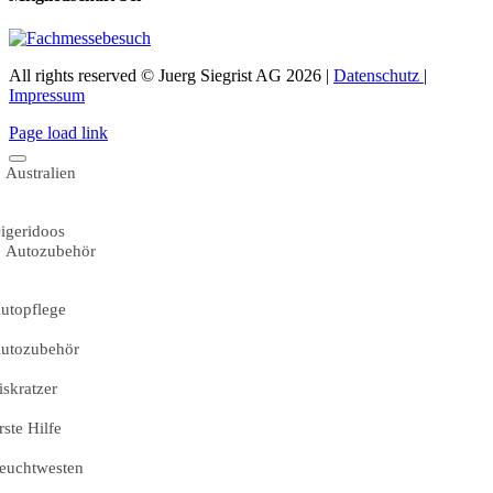
All rights reserved © Juerg Siegrist AG 2026 |
Datenschutz
|
Impressum
Page load link
Australien
igeridoos
Autozubehör
utopflege
utozubehör
iskratzer
rste Hilfe
euchtwesten