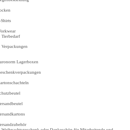
ocken
-Shirts
orkwear
Tierbedarf
Verpackungen
uronorm Lagerboxen
eschenkverpackungen
artonschachteln
chutzbeutel
ersandbeutel
ersandkartons
ersandzubehör
Weihnachtsgeschenk oder Dankeschön für Mitarbeitende und