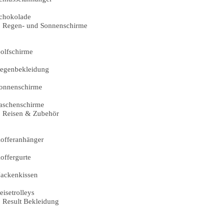
chokolade
Regen- und Sonnenschirme
olfschirme
egenbekleidung
onnenschirme
aschenschirme
Reisen & Zubehör
offeranhänger
offergurte
ackenkissen
eisetrolleys
Result Bekleidung