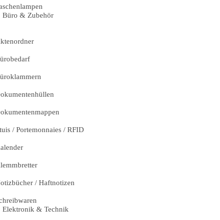
aschenlampen
Büro & Zubehör
ktenordner
ürobedarf
üroklammern
okumentenhüllen
okumentenmappen
tuis / Portemonnaies / RFID
alender
lemmbretter
otizbücher / Haftnotizen
chreibwaren
Elektronik & Technik