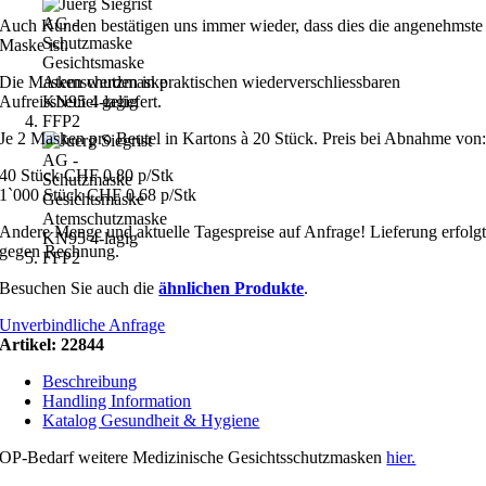
Auch Kunden bestätigen uns immer wieder, dass dies die angenehmste
Maske ist.
Die Masken werden in praktischen wiederverschliessbaren
Aufreissbeutel geliefert.
Je 2 Masken pro Beutel in Kartons à 20 Stück. Preis bei Abnahme von
40 Stück CHF 0.80 p/Stk
1`000 Stück CHF 0.68 p/Stk
Andere Menge und aktuelle Tagespreise auf Anfrage! Lieferung erfolg
gegen Rechnung.
Besuchen Sie auch die
ähnlichen Produkte
.
Unverbindliche Anfrage
Artikel:
22844
Beschreibung
Handling Information
Katalog Gesundheit & Hygiene
OP-Bedarf weitere Medizinische Gesichtsschutzmasken
hier.