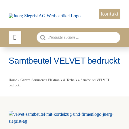
Zum
Inhalt
Kontakt
springen
Products
search
Samtbeutel VELVET bedruckt
Home
»
Ganzes Sortiment
»
Elektronik & Technik
»
Samtbeutel VELVET
bedruckt