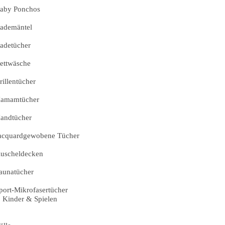
aby Ponchos
ademäntel
adetücher
ettwäsche
rillentücher
amamtücher
andtücher
acquardgewobene Tücher
uscheldecken
aunatücher
port-Mikrofasertücher
Kinder & Spielen