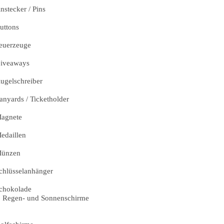
nstecker / Pins
uttons
euerzeuge
iveaways
ugelschreiber
anyards / Ticketholder
agnete
edaillen
ünzen
chlüsselanhänger
chokolade
Regen- und Sonnenschirme