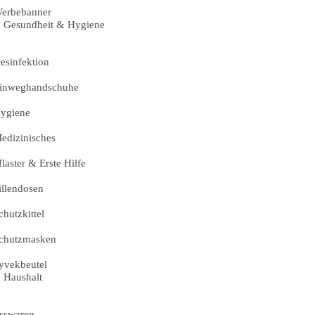
erbebanner
Gesundheit & Hygiene
esinfektion
inweghandschuhe
ygiene
edizinisches
flaster & Erste Hilfe
illendosen
chutzkittel
chutzmasken
yvekbeutel
Haushalt
sswaren