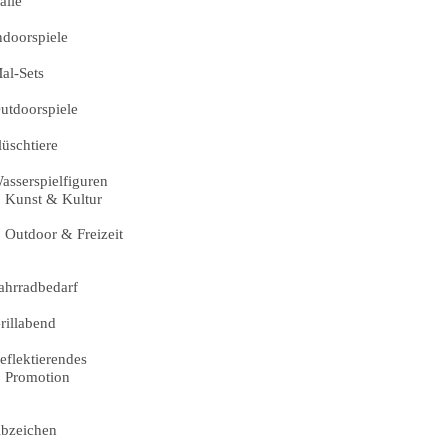
älle
ndoorspiele
al-Sets
utdoorspiele
lüschtiere
asserspielfiguren
Kunst & Kultur
Outdoor & Freizeit
ahrradbedarf
rillabend
eflektierendes
Promotion
bzeichen