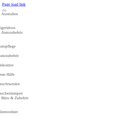
Page load link
Australien
igeridoos
Autozubehör
utopflege
utozubehör
iskratzer
rste Hilfe
euchtwesten
aschenlampen
Büro & Zubehör
ktenordner