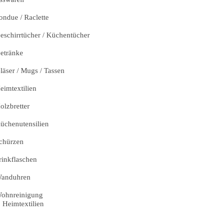
ondue / Raclette
eschirrtücher / Küchentücher
etränke
läser / Mugs / Tassen
eimtextilien
olzbretter
üchenutensilien
chürzen
rinkflaschen
anduhren
ohnreinigung
Heimtextilien