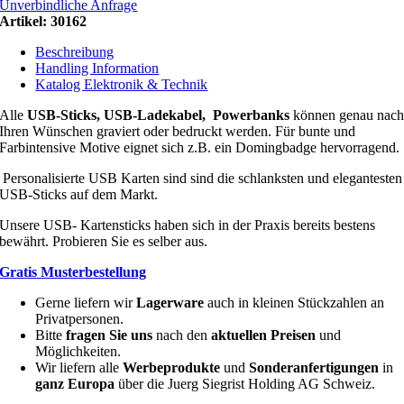
Unverbindliche Anfrage
Artikel:
30162
Beschreibung
Handling Information
Katalog Elektronik & Technik
Alle
USB-Sticks, USB-Ladekabel, Powerbanks
können genau nac
Ihren Wünschen graviert oder bedruckt werden. Für bunte und
Farbintensive Motive eignet sich z.B. ein Domingbadge hervorragend.
Personalisierte USB Karten sind sind die schlanksten und elegantesten
USB-Sticks auf dem Markt.
Unsere USB- Kartensticks haben sich in der Praxis bereits bestens
bewährt. Probieren Sie es selber aus.
Gratis Musterbestellung
Gerne liefern wir
Lagerware
auch in kleinen Stückzahlen an
Privatpersonen.
Bitte
fragen Sie uns
nach den
aktuellen Preisen
und
Möglichkeiten.
Wir liefern alle
Werbeprodukte
und
Sonderanfertigungen
in
ganz Europa
über die Juerg Siegrist Holding AG Schweiz.