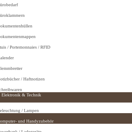
ürobedarf
üroklammern
okumentenhüllen
okumentenmappen
tuis / Portemonnaies / RFID
alender
lemmbretter
otizbücher / Haftnotizen
chreibwaren
Elektronik & Technik
eleuchtung / Lampen
omputer- und Handyzubehör
owerbank / Ladegeräte