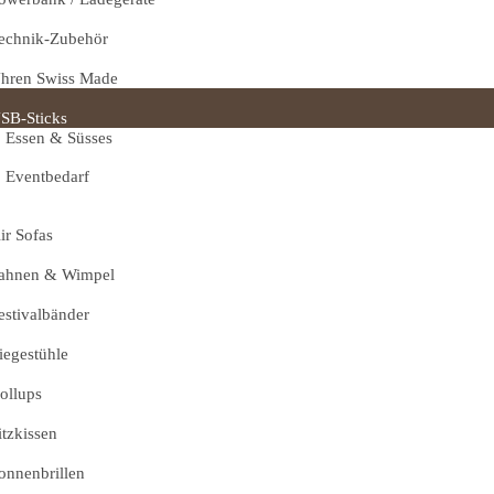
echnik-Zubehör
hren Swiss Made
SB-Sticks
Essen & Süsses
Eventbedarf
ir Sofas
ahnen & Wimpel
estivalbänder
iegestühle
ollups
itzkissen
onnenbrillen