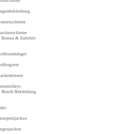
olfschirme
egenbekleidung
onnenschirme
aschenschirme
Reisen & Zubehör
offeranhänger
offergurte
ackenkissen
eisetrolleys
Result Bekleidung
aps
aserpelzjacken
egenjacken