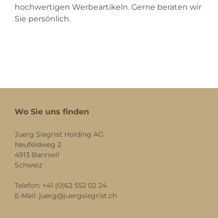
hochwertigen Werbeartikeln. Gerne beraten wir
Sie persönlich.
Wo Sie uns finden
Juerg Siegrist Holding AG
Neufeldweg 2
4913 Bannwil
Schweiz
Telefon:
+41 (0)62 552 02 24
E-Mail:
juerg@juergsiegrist.ch